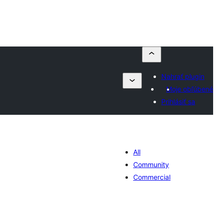
Nahrať plugin
Moje obľúbené
Prihlásiť sa
All
Community
Commercial