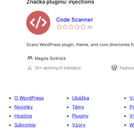
Značka pluginu:
injections
Code Scanner
celkové
(0
)
hodnotenie
Scans WordPress plugin, theme, and core directories fo
Magda Sicknick
10+ aktívnych inštalácií
Testova
O WordPress
Ukážka
V
Novinky
Témy
P
Hosting
Pluginy
V
Súkromie
Vzory
W