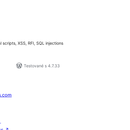
A
elkové
odnotenie
l scripts, XSS, RFI, SQL injections
Testované s 4.7.33
s.com
↗
ss
↗