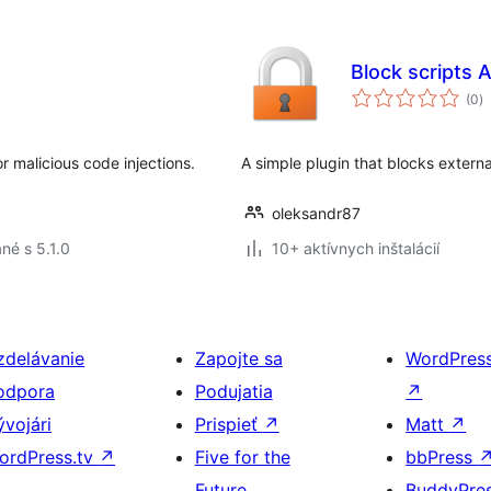
Block scripts 
c
(0
)
h
r malicious code injections.
A simple plugin that blocks externa
oleksandr87
né s 5.1.0
10+ aktívnych inštalácií
zdelávanie
Zapojte sa
WordPres
odpora
Podujatia
↗
ývojári
Prispieť
↗
Matt
↗
ordPress.tv
↗
Five for the
bbPress
Future
BuddyPre