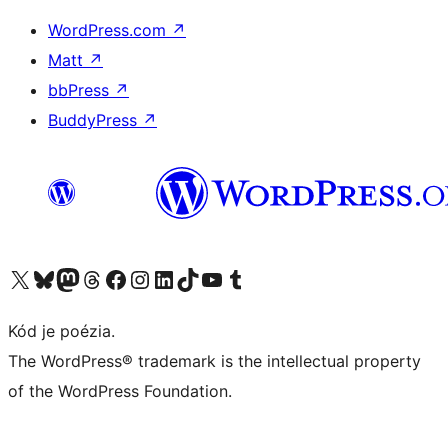
WordPress.com
↗
Matt
↗
bbPress
↗
BuddyPress
↗
Navštívte náš účet na X (predtým Twitter)
Navštívte náš účet na platforme Bluesky
Navštívte náš účet na Mastodone
Navštívte náš účet na platforme Threads
Navštívte našu stránku na Facebooku
Navštívte náš účet Instagram
Navštívte náš účet LinkedIn
Navštívte náš účet na platforme TikTok
Navštívte náš kanál YouTube
Navštívte náš účet na platforme Tumblr
Kód je poézia.
The WordPress® trademark is the intellectual property
of the WordPress Foundation.