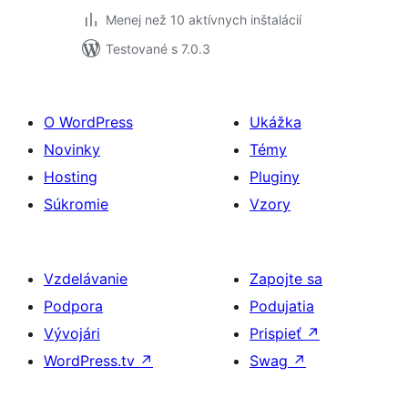
Menej než 10 aktívnych inštalácií
Testované s 7.0.3
O WordPress
Ukážka
Novinky
Témy
Hosting
Pluginy
Súkromie
Vzory
Vzdelávanie
Zapojte sa
Podpora
Podujatia
Vývojári
Prispieť
↗
WordPress.tv
↗
Swag
↗