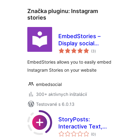
Značka pluginu:
Instagram
stories
EmbedStories –
Display social
celkové
media stories
(3
)
hodnotenie
EmbedStories allows you to easily embed
Instagram Stories on your website
embedsocial
300+ aktívnych inštalácií
Testované s 6.0.13
StoryPosts:
Interactive Text,
celkové
Photo and Video
(0
)
hodnotenie