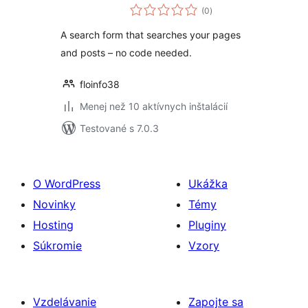
celkové
(0
)
hodnotenie
A search form that searches your pages
and posts – no code needed.
floinfo38
Menej než 10 aktívnych inštalácií
Testované s 7.0.3
O WordPress
Ukážka
Novinky
Témy
Hosting
Pluginy
Súkromie
Vzory
Vzdelávanie
Zapojte sa