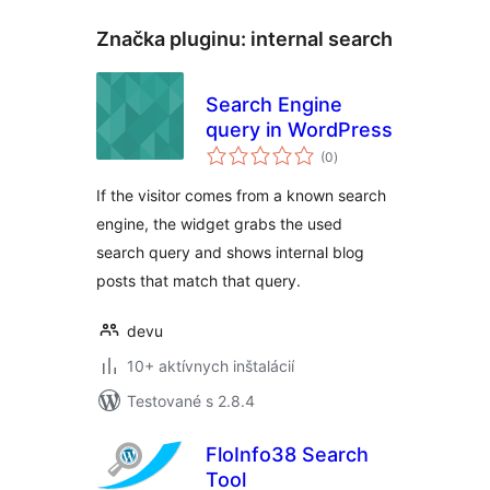
Značka pluginu:
internal search
Search Engine
query in WordPress
celkové
(0
)
hodnotenie
If the visitor comes from a known search
engine, the widget grabs the used
search query and shows internal blog
posts that match that query.
devu
10+ aktívnych inštalácií
Testované s 2.8.4
FloInfo38 Search
Tool