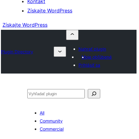
Kontakt
Získajte WordPress
Získajte WordPress
Nahrať plugin
Plugin Directory
Moje obľúbené
Prihlásiť sa
Hľadať
All
Community
Commercial