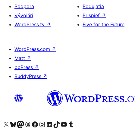
Podpora
Podujatia
Vývojári
Prispieť
↗
WordPress.tv
↗
Five for the Future
WordPress.com
↗
Matt
↗
bbPress
↗
BuddyPress
↗
Navštívte náš účet na X (predtým Twitter)
Navštívte náš účet na platforme Bluesky
Navštívte náš účet na Mastodone
Navštívte náš účet na platforme Threads
Navštívte našu stránku na Facebooku
Navštívte náš účet Instagram
Navštívte náš účet LinkedIn
Navštívte náš účet na platforme TikTok
Navštívte náš kanál YouTube
Navštívte náš účet na platforme Tumblr