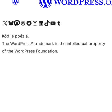
Navštívte náš účet na X (predtým Twitter)
Navštívte náš účet na platforme Bluesky
Navštívte náš účet na Mastodone
Navštívte náš účet na platforme Threads
Navštívte našu stránku na Facebooku
Navštívte náš účet Instagram
Navštívte náš účet LinkedIn
Navštívte náš účet na platforme TikTok
Navštívte náš kanál YouTube
Navštívte náš účet na platforme Tumblr
Kód je poézia.
The WordPress® trademark is the intellectual property
of the WordPress Foundation.