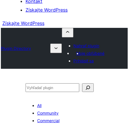
Kontakt
Získajte WordPress
Získajte WordPress
Nahrať plugin
Plugin Directory
Moje obľúbené
Prihlásiť sa
Hľadať
All
Community
Commercial