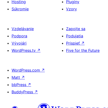
Hosting
Pluginy
Súkromie
Vzory
Vzdelávanie
Zapojte sa
Podpora
Podujatia
Vývojári
Prispieť
↗
WordPress.tv
↗
Five for the Future
WordPress.com
↗
Matt
↗
bbPress
↗
BuddyPress
↗