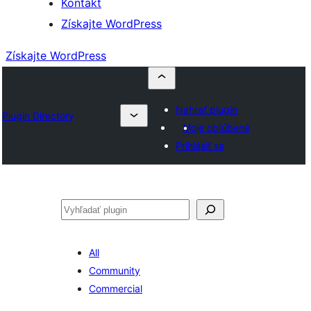
Kontakt
Získajte WordPress
Získajte WordPress
Nahrať plugin
Plugin Directory
Moje obľúbené
Prihlásiť sa
Hľadať
All
Community
Commercial