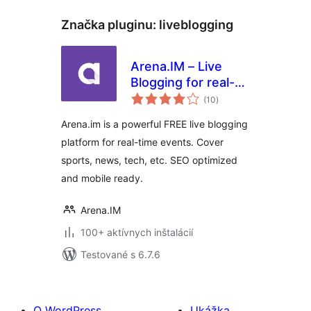
Značka pluginu:
liveblogging
Arena.IM – Live
Blogging for real-
celkové
time events
(10
)
hodnotenie
Arena.im is a powerful FREE live blogging
platform for real-time events. Cover
sports, news, tech, etc. SEO optimized
and mobile ready.
Arena.IM
100+ aktívnych inštalácií
Testované s 6.7.6
O WordPress
Ukážka