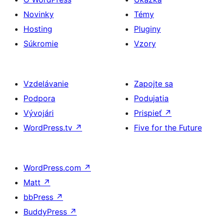
Novinky
Témy
Hosting
Pluginy
Súkromie
Vzory
Vzdelávanie
Zapojte sa
Podpora
Podujatia
Vývojári
Prispieť
↗
WordPress.tv
↗
Five for the Future
WordPress.com
↗
Matt
↗
bbPress
↗
BuddyPress
↗