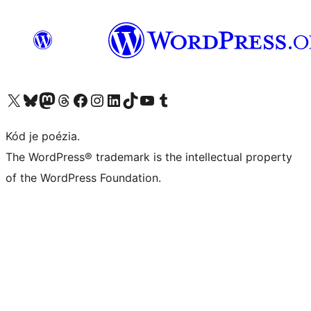
Navštívte náš účet na X (predtým Twitter)
Navštívte náš účet na platforme Bluesky
Navštívte náš účet na Mastodone
Navštívte náš účet na platforme Threads
Navštívte našu stránku na Facebooku
Navštívte náš účet Instagram
Navštívte náš účet LinkedIn
Navštívte náš účet na platforme TikTok
Navštívte náš kanál YouTube
Navštívte náš účet na platforme Tumblr
Kód je poézia.
The WordPress® trademark is the intellectual property
of the WordPress Foundation.