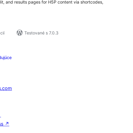
dit, and results pages for H5P content via shortcodes,
cií
Testované s 7.0.3
dujúce
s.com
↗
ss
↗