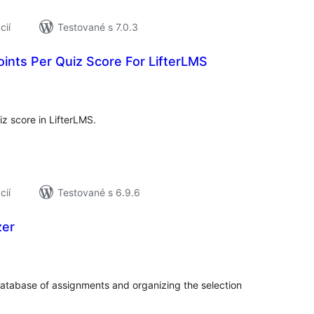
cií
Testované s 7.0.3
ints Per Quiz Score For LifterLMS
elkové
odnotenie
z score in LifterLMS.
cií
Testované s 6.9.6
zer
elkové
odnotenie
database of assignments and organizing the selection