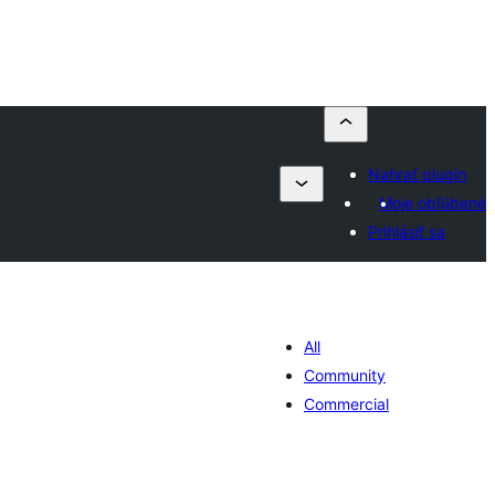
Nahrať plugin
Moje obľúbené
Prihlásiť sa
All
Community
Commercial