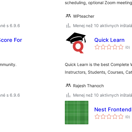
scheduling, optional Zoom meetings
WPteacher
né s 6.9.6
Menej než 10 aktívnych inštalá
Score For
Quick Learn
c
(0
)
h
ommunity.
Quick Learn is the best Complete 
Instructors, Students, Courses, Ca
Rajesh Thanoch
né s 6.9.6
Menej než 10 aktívnych inštalá
Nest Frontend 
c
(0
)
h