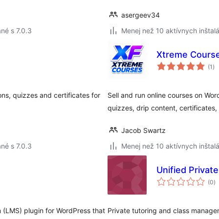
asergeev34
né s 7.0.3
Menej než 10 aktívnych inštalá
Xtreme Cours
ce
(1
)
ho
s, quizzes and certificates for
Sell and run online courses on 
quizzes, drip content, certificates,
Jacob Swartz
né s 7.0.3
Menej než 10 aktívnych inštalá
Unified Privat
c
(0
)
h
 (LMS) plugin for WordPress that
Private tutoring and class manage