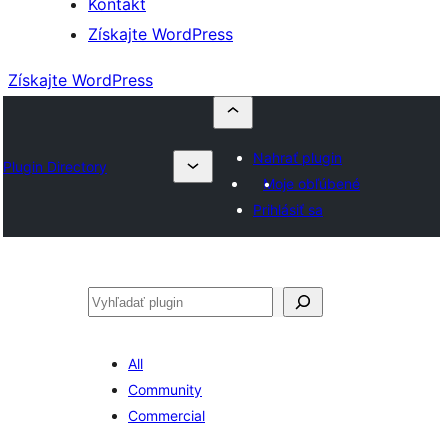
Kontakt
Získajte WordPress
Získajte WordPress
Nahrať plugin
Plugin Directory
Moje obľúbené
Prihlásiť sa
Hľadať
All
Community
Commercial