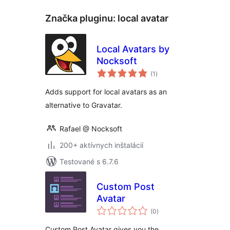
Značka pluginu:
local avatar
Local Avatars by
Nocksoft
celkové
(1
)
hodnotenie
Adds support for local avatars as an
alternative to Gravatar.
Rafael @ Nocksoft
200+ aktívnych inštalácií
Testované s 6.7.6
Custom Post
Avatar
celkové
(0
)
hodnotenie
Custom Post Avatar gives you the