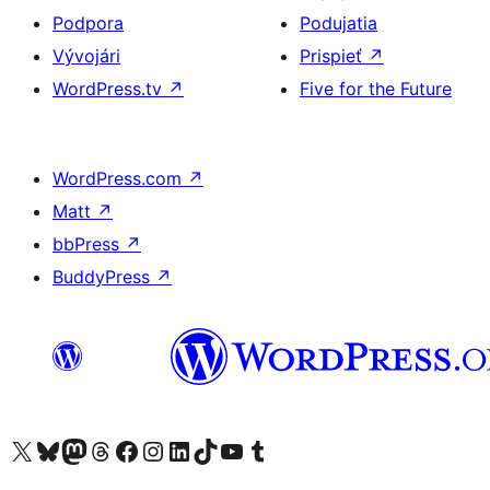
Podpora
Podujatia
Vývojári
Prispieť
↗
WordPress.tv
↗
Five for the Future
WordPress.com
↗
Matt
↗
bbPress
↗
BuddyPress
↗
Navštívte náš účet na X (predtým Twitter)
Navštívte náš účet na platforme Bluesky
Navštívte náš účet na Mastodone
Navštívte náš účet na platforme Threads
Navštívte našu stránku na Facebooku
Navštívte náš účet Instagram
Navštívte náš účet LinkedIn
Navštívte náš účet na platforme TikTok
Navštívte náš kanál YouTube
Navštívte náš účet na platforme Tumblr