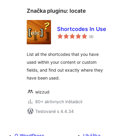
Značka pluginu:
locate
Shortcodes In Use
celkové
(8
)
hodnotenie
List all the shortcodes that you have
used within your content or custom
fields, and find out exactly where they
have been used.
wizzud
80+ aktívnych inštalácií
Testované s 4.4.34
O WordPress
Ukážka