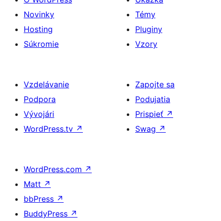
Novinky
Témy
Hosting
Pluginy
Súkromie
Vzory
Vzdelávanie
Zapojte sa
Podpora
Podujatia
Vývojári
Prispieť
↗
WordPress.tv
↗
Swag
↗
WordPress.com
↗
Matt
↗
bbPress
↗
BuddyPress
↗