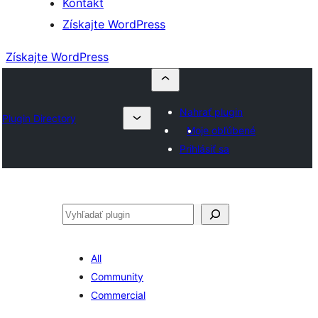
Kontakt
Získajte WordPress
Získajte WordPress
Nahrať plugin
Plugin Directory
Moje obľúbené
Prihlásiť sa
Hľadať
All
Community
Commercial