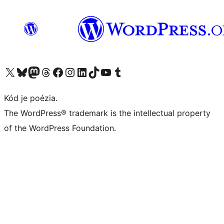
Navštívte náš účet na X (predtým Twitter)
Navštívte náš účet na platforme Bluesky
Navštívte náš účet na Mastodone
Navštívte náš účet na platforme Threads
Navštívte našu stránku na Facebooku
Navštívte náš účet Instagram
Navštívte náš účet LinkedIn
Navštívte náš účet na platforme TikTok
Navštívte náš kanál YouTube
Navštívte náš účet na platforme Tumblr
Kód je poézia.
The WordPress® trademark is the intellectual property
of the WordPress Foundation.