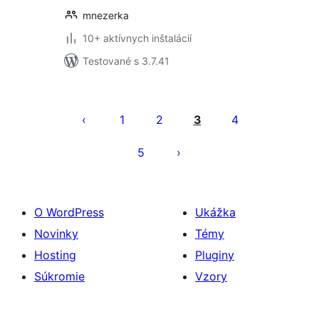
mnezerka
10+ aktívnych inštalácií
Testované s 3.7.41
Stránkovanie
príspevkov
1
2
3
4
5
O WordPress
Ukážka
Novinky
Témy
Hosting
Pluginy
Súkromie
Vzory