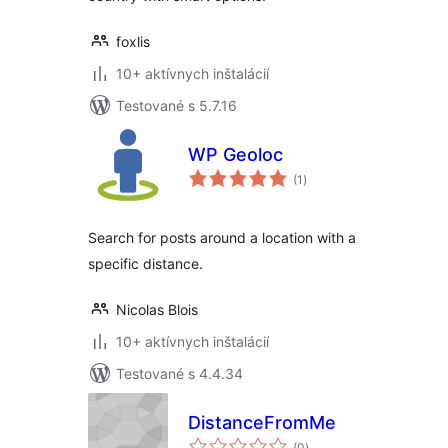
foxlis
10+ aktívnych inštalácií
Testované s 5.7.16
WP Geoloc
celkové
(1
)
hodnotenie
Search for posts around a location with a
specific distance.
Nicolas Blois
10+ aktívnych inštalácií
Testované s 4.4.34
DistanceFromMe
celkové
(0
)