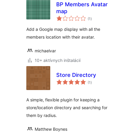
BP Members Avatar
map
celkové
(1
)
hodnotenie
Add a Google map display with all the
members location with their avatar.
michaelvar
10+ aktívnych inštalácií
Store Directory
celkové
(1
)
hodnotenie
A simple, flexible plugin for keeping a
store/location directory and searching for
them by radius.
Matthew Boynes