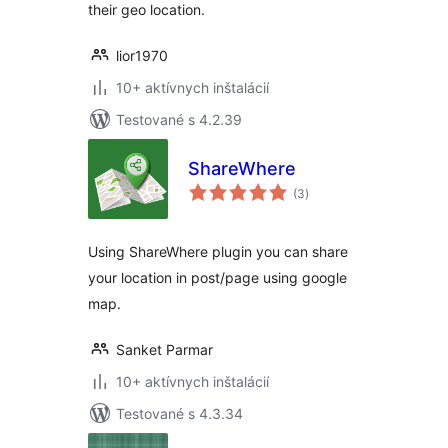
their geo location.
lior1970
10+ aktívnych inštalácií
Testované s 4.2.39
ShareWhere
celkové
(3
)
hodnotenie
Using ShareWhere plugin you can share
your location in post/page using google
map.
Sanket Parmar
10+ aktívnych inštalácií
Testované s 4.3.34