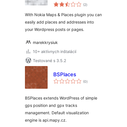
celkové
(2
)
hodnotenie
With Nokia Maps & Places plugin you can
easily add places and addresses into
your Wordpress posts or pages.
marekkrysiuk
10+ aktívnych inštalácií
Testované s 3.5.2
BSPlaces
celkové
(0
)
hodnotenie
BSPlaces extends WordPress of simple
gps position and gpx tracks
management. Default visualization
engine is api.mapy.cz.