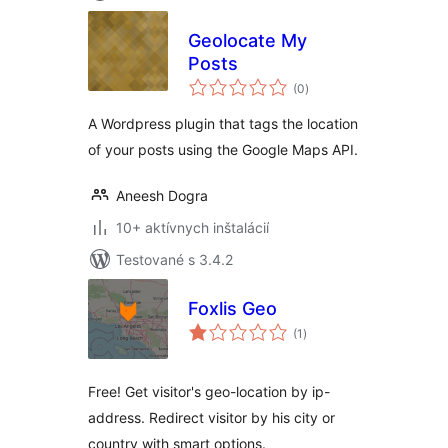
Geolocate My
Posts
celkové
(0
)
hodnotenie
A Wordpress plugin that tags the location
of your posts using the Google Maps API.
Aneesh Dogra
10+ aktívnych inštalácií
Testované s 3.4.2
Foxlis Geo
celkové
(1
)
hodnotenie
Free! Get visitor's geo-location by ip-
address. Redirect visitor by his city or
country with smart options.