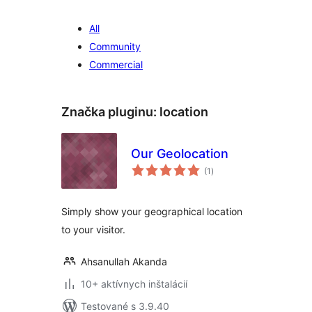
All
Community
Commercial
Značka pluginu:
location
Our Geolocation
celkové
(1
)
hodnotenie
Simply show your geographical location
to your visitor.
Ahsanullah Akanda
10+ aktívnych inštalácií
Testované s 3.9.40