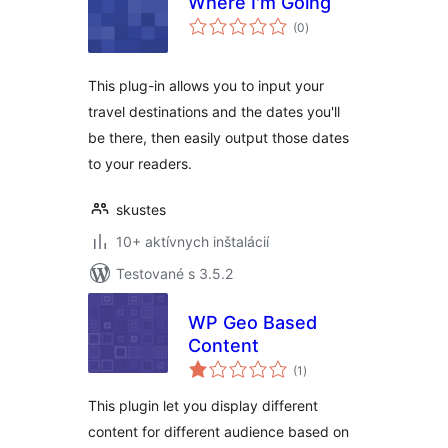
Where I'm Going
celkové
(0
)
hodnotenie
This plug-in allows you to input your
travel destinations and the dates you'll
be there, then easily output those dates
to your readers.
skustes
10+ aktívnych inštalácií
Testované s 3.5.2
WP Geo Based
Content
celkové
(1
)
hodnotenie
This plugin let you display different
content for different audience based on