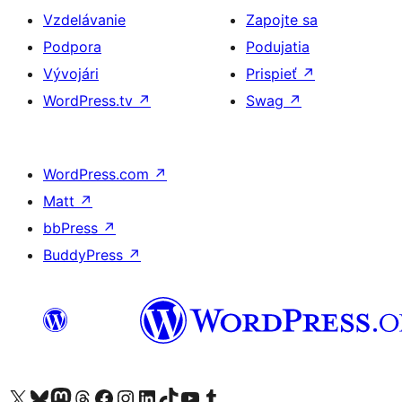
Vzdelávanie
Zapojte sa
Podpora
Podujatia
Vývojári
Prispieť
↗
WordPress.tv
↗
Swag
↗
WordPress.com
↗
Matt
↗
bbPress
↗
BuddyPress
↗
Navštívte náš účet na X (predtým Twitter)
Navštívte náš účet na platforme Bluesky
Navštívte náš účet na Mastodone
Navštívte náš účet na platforme Threads
Navštívte našu stránku na Facebooku
Navštívte náš účet Instagram
Navštívte náš účet LinkedIn
Navštívte náš účet na platforme TikTok
Navštívte náš kanál YouTube
Navštívte náš účet na platforme Tumblr