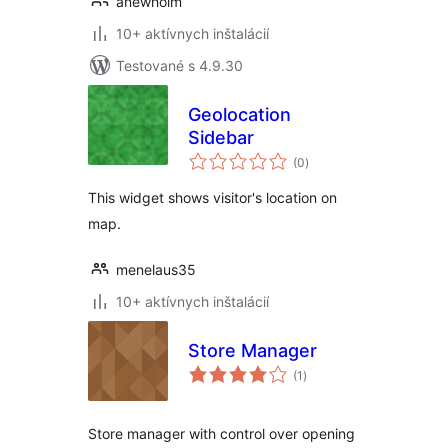
anewholm
10+ aktívnych inštalácií
Testované s 4.9.30
Geolocation
Sidebar
celkové
(0
)
hodnotenie
This widget shows visitor's location on
map.
menelaus35
10+ aktívnych inštalácií
Store Manager
celkové
(1
)
hodnotenie
Store manager with control over opening