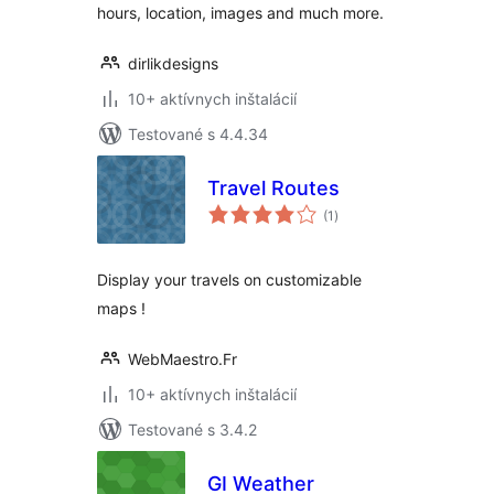
hours, location, images and much more.
dirlikdesigns
10+ aktívnych inštalácií
Testované s 4.4.34
Travel Routes
celkové
(1
)
hodnotenie
Display your travels on customizable
maps !
WebMaestro.Fr
10+ aktívnych inštalácií
Testované s 3.4.2
GI Weather