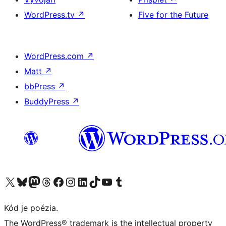
WordPress.tv
↗
Five for the Future
WordPress.com
↗
Matt
↗
bbPress
↗
BuddyPress
↗
Navštívte náš účet na X (predtým Twitter)
Navštívte náš účet na platforme Bluesky
Navštívte náš účet na Mastodone
Navštívte náš účet na platforme Threads
Navštívte našu stránku na Facebooku
Navštívte náš účet Instagram
Navštívte náš účet LinkedIn
Navštívte náš účet na platforme TikTok
Navštívte náš kanál YouTube
Navštívte náš účet na platforme Tumblr
Kód je poézia.
The WordPress® trademark is the intellectual property