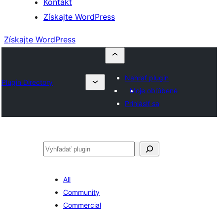
Kontakt
Získajte WordPress
Získajte WordPress
Nahrať plugin
Plugin Directory
Moje obľúbené
Prihlásiť sa
Hľadať
All
Community
Commercial