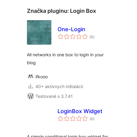
Značka pluginu:
Login Box
One-Login
celkové
(0
)
hodnotenie
All networks in one box to login in your
blog
ifkooo
40+ aktívnych inštalácií
Testované s 3.7.41
LoginBox Widget
celkové
(0
)
hodnotenie
A simple conditional login box widget for