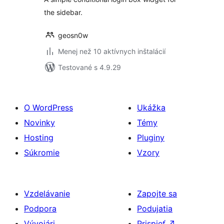
the sidebar.
geosn0w
Menej než 10 aktívnych inštalácií
Testované s 4.9.29
O WordPress
Ukážka
Novinky
Témy
Hosting
Pluginy
Súkromie
Vzory
Vzdelávanie
Zapojte sa
Podpora
Podujatia
Vývojári
Prispieť
↗