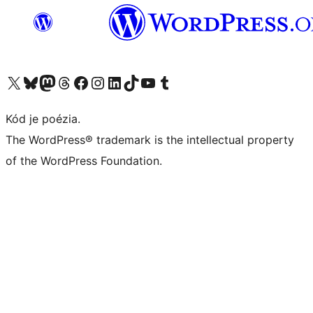
Navštívte náš účet na X (predtým Twitter)
Navštívte náš účet na platforme Bluesky
Navštívte náš účet na Mastodone
Navštívte náš účet na platforme Threads
Navštívte našu stránku na Facebooku
Navštívte náš účet Instagram
Navštívte náš účet LinkedIn
Navštívte náš účet na platforme TikTok
Navštívte náš kanál YouTube
Navštívte náš účet na platforme Tumblr
Kód je poézia.
The WordPress® trademark is the intellectual property
of the WordPress Foundation.