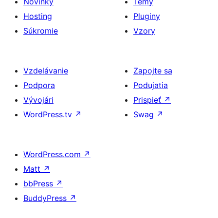
Novinky
Témy
Hosting
Pluginy
Súkromie
Vzory
Vzdelávanie
Zapojte sa
Podpora
Podujatia
Vývojári
Prispieť
↗
WordPress.tv
↗
Swag
↗
WordPress.com
↗
Matt
↗
bbPress
↗
BuddyPress
↗