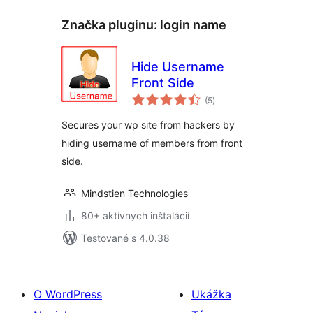
Značka pluginu:
login name
Hide Username
Front Side
celkové
(5
)
hodnotenie
Secures your wp site from hackers by
hiding username of members from front
side.
Mindstien Technologies
80+ aktívnych inštalácií
Testované s 4.0.38
O WordPress
Ukážka