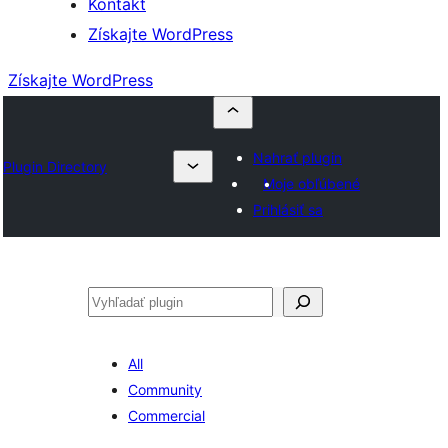
Kontakt
Získajte WordPress
Získajte WordPress
Nahrať plugin
Plugin Directory
Moje obľúbené
Prihlásiť sa
Hľadať
All
Community
Commercial