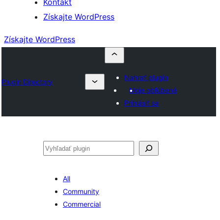
Kontakt
Získajte WordPress
Získajte WordPress
Nahrať plugin
Plugin Directory
Moje obľúbené
Prihlásiť sa
Hľadať
All
Community
Commercial