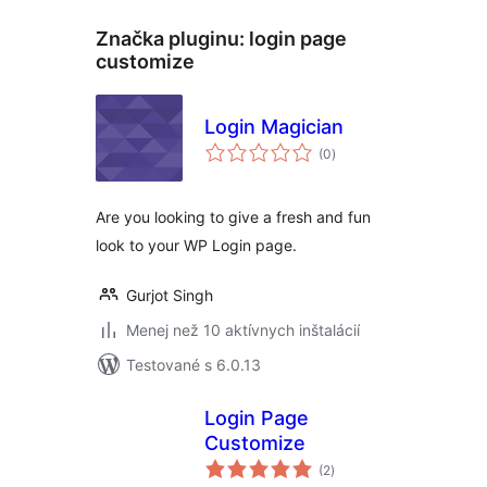
Značka pluginu:
login page
customize
Login Magician
celkové
(0
)
hodnotenie
Are you looking to give a fresh and fun
look to your WP Login page.
Gurjot Singh
Menej než 10 aktívnych inštalácií
Testované s 6.0.13
Login Page
Customize
celkové
(2
)
hodnotenie