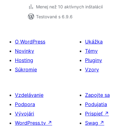
Menej než 10 aktívnych inštalácií
Testované s 6.9.6
O WordPress
Ukážka
Novinky
Témy
Hosting
Pluginy
Súkromie
Vzory
Vzdelávanie
Zapojte sa
Podpora
Podujatia
Vývojári
Prispieť
↗
WordPress.tv
↗
Swag
↗