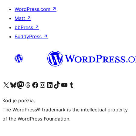
WordPress.com
↗
Matt
↗
bbPress
↗
BuddyPress
↗
Navštívte náš účet na X (predtým Twitter)
Navštívte náš účet na platforme Bluesky
Navštívte náš účet na Mastodone
Navštívte náš účet na platforme Threads
Navštívte našu stránku na Facebooku
Navštívte náš účet Instagram
Navštívte náš účet LinkedIn
Navštívte náš účet na platforme TikTok
Navštívte náš kanál YouTube
Navštívte náš účet na platforme Tumblr
Kód je poézia.
The WordPress® trademark is the intellectual property
of the WordPress Foundation.