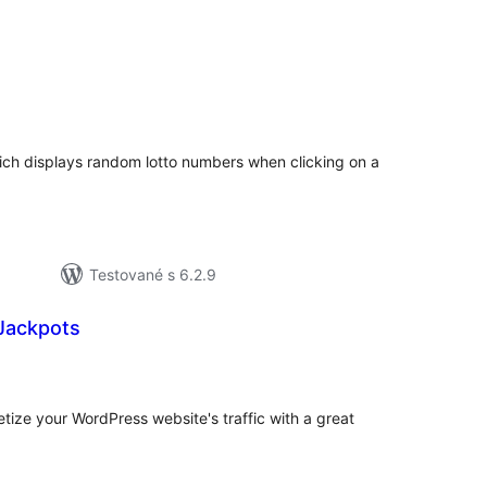
elkové
odnotenie
hich displays random lotto numbers when clicking on a
Testované s 6.2.9
 Jackpots
lkové
dnotenie
etize your WordPress website's traffic with a great