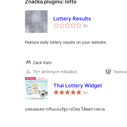
Značka pluginu:
lotto
Lottery Results
celkové
(0
)
hodnotenie
Feature daily lottery results on your website.
Zack Katz
70+ aktívnych inštalácií
Testova
Thai Lottery Widget
celkové
(3
)
hodnotenie
แสดงผลสลากกินแบ่งรัฐบาลไทย โค้ดตรวจหวย