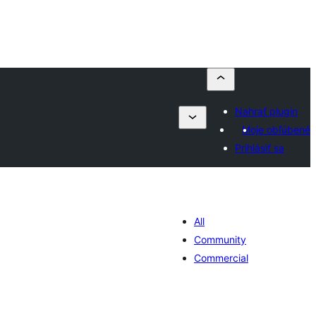
Nahrať plugin
Moje obľúbené
Prihlásiť sa
All
Community
Commercial