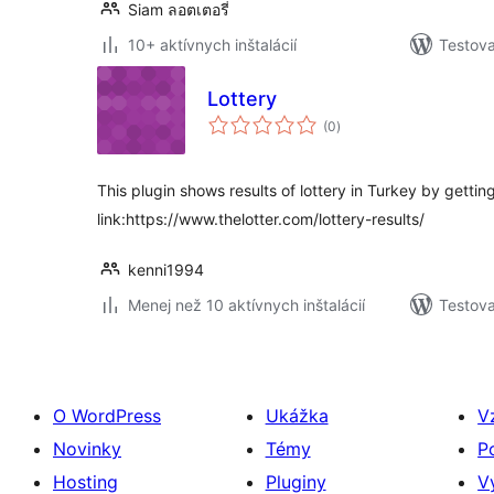
Siam ลอตเตอรี่
10+ aktívnych inštalácií
Testova
Lottery
celkové
(0
)
hodnotenie
This plugin shows results of lottery in Turkey by getti
link:https://www.thelotter.com/lottery-results/
kenni1994
Menej než 10 aktívnych inštalácií
Testova
O WordPress
Ukážka
V
Novinky
Témy
P
Hosting
Pluginy
V