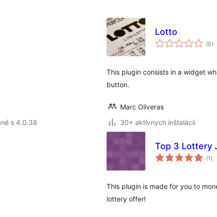
Lotto
c
(0
)
h
This plugin consists in a widget w
button.
Marc Oliveras
né s 4.0.38
30+ aktívnych inštalácií
Top 3 Lottery
ce
(1
)
ho
This plugin is made for you to mon
lottery offer!