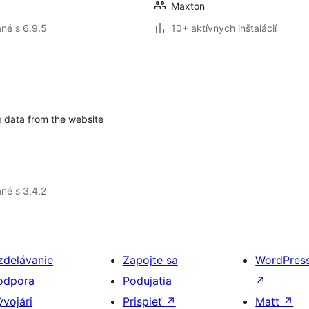
Maxton
né s 6.9.5
10+ aktívnych inštalácií
ng data from the website
né s 3.4.2
zdelávanie
Zapojte sa
WordPres
odpora
Podujatia
↗
ývojári
Prispieť
↗
Matt
↗