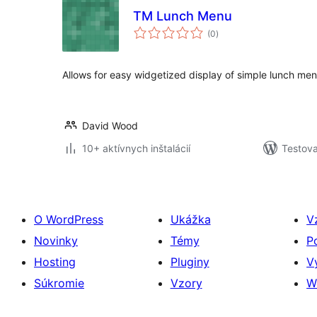
TM Lunch Menu
celkové
(0
)
hodnotenie
Allows for easy widgetized display of simple lunch menu
David Wood
10+ aktívnych inštalácií
Testova
O WordPress
Ukážka
V
Novinky
Témy
P
Hosting
Pluginy
V
Súkromie
Vzory
W