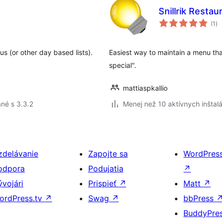
Snillrik Resta
ce
(1
)
ho
s (or other day based lists).
Easiest way to maintain a menu th
special".
mattiaspkallio
né s 3.3.2
Menej než 10 aktívnych inštalá
zdelávanie
Zapojte sa
WordPres
odpora
Podujatia
↗
ývojári
Prispieť
↗
Matt
↗
ordPress.tv
↗
Swag
↗
bbPress
BuddyPre