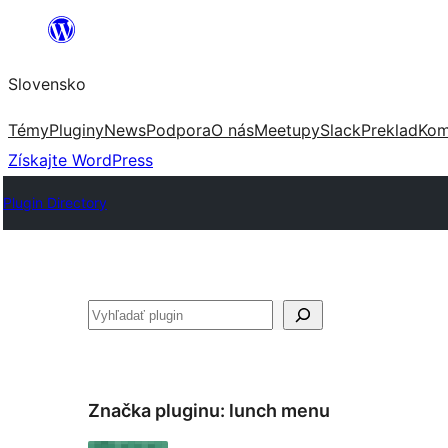
Prejsť
na
Slovensko
obsah
Témy
Pluginy
News
Podpora
O nás
Meetupy
Slack
Preklad
Kom
Získajte WordPress
Plugin Directory
Hľadať
Značka pluginu:
lunch menu