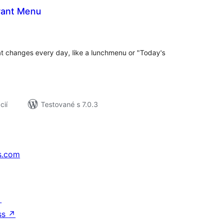
urant Menu
lkové
dnotenie
at changes every day, like a lunchmenu or "Today's
cií
Testované s 7.0.3
s.com
↗
ss
↗