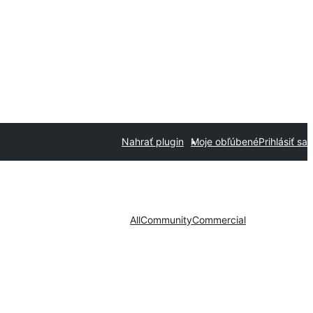
Nahrať plugin
Moje obľúbené
Prihlásiť sa
All
Community
Commercial