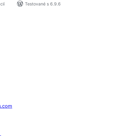
cií
Testované s 6.9.6
s.com
↗