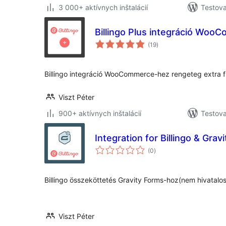
3 000+ aktívnych inštalácií
Testova
Billingo Plus integráció Wo
celkové
(19
)
hodnotenie
Billingo integráció WooCommerce-hez rengeteg extra f
Viszt Péter
900+ aktívnych inštalácií
Testova
Integration for Billingo & Grav
celkové
(0
)
hodnotenie
Billingo összeköttetés Gravity Forms-hoz(nem hivatalo
Viszt Péter