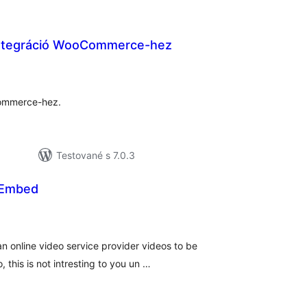
integráció WooCommerce-hez
celkové
hodnotenie
ommerce-hez.
Testované s 7.0.3
 Embed
elkové
odnotenie
an online video service provider videos to be
 this is not intresting to you un …