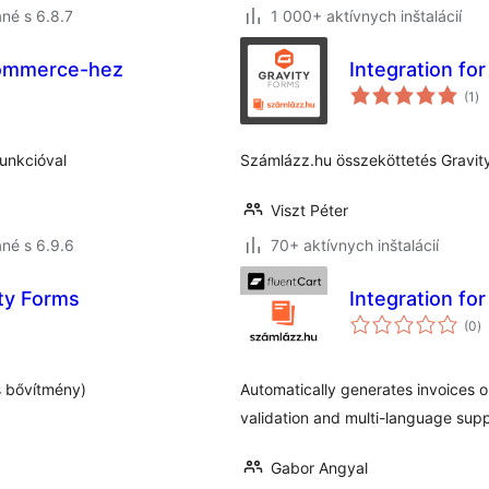
né s 6.8.7
1 000+ aktívnych inštalácií
oCommerce-hez
Integration fo
ce
(1
)
ho
unkcióval
Számlázz.hu összeköttetés Gravit
Viszt Péter
né s 6.9.6
70+ aktívnych inštalácií
ity Forms
Integration fo
c
(0
)
h
s bővítmény)
Automatically generates invoices o
validation and multi-language supp
Gabor Angyal