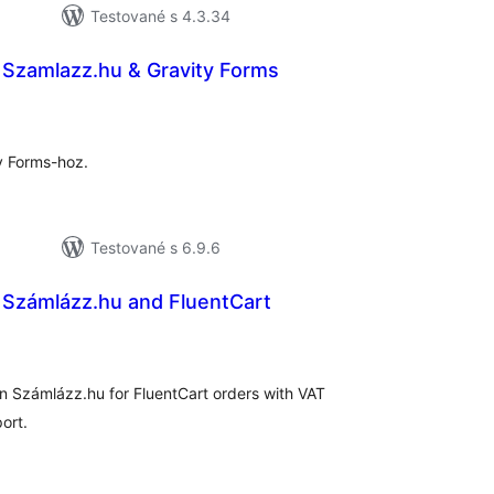
Testované s 4.3.34
r Szamlazz.hu & Gravity Forms
lkové
dnotenie
y Forms-hoz.
Testované s 6.9.6
r Számlázz.hu and FluentCart
elkové
odnotenie
n Számlázz.hu for FluentCart orders with VAT
ort.