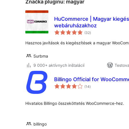
Značka pluginu:
magyar
HuCommerce | Magyar kiegé
webáruházakhoz
celkové
(32
)
hodnotenie
Hasznos javítások és kiegészítések a magyar WooCo
Surbma
9 000+ aktívnych inštalácií
Testova
Billingo Official for WooComm
celkové
(14
)
hodnotenie
Hivatalos Billingo összeköttetés WooCommerce-hez.
billingo