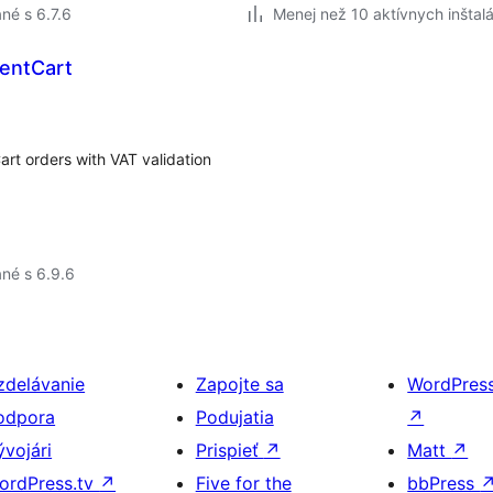
né s 6.7.6
Menej než 10 aktívnych inštalá
uentCart
art orders with VAT validation
né s 6.9.6
zdelávanie
Zapojte sa
WordPres
odpora
Podujatia
↗
ývojári
Prispieť
↗
Matt
↗
ordPress.tv
↗
Five for the
bbPress