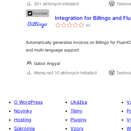
20+ aktívnych inštalácií
Testova
Integration for Billingo and Fl
celkové
(0
)
hodnotenie
Automatically generates invoices on Billingo for FluentC
and multi-language support.
Gabor Angyal
Menej než 10 aktívnych inštalácií
Testova
O WordPress
Ukážka
V
Novinky
Témy
P
Hosting
Pluginy
V
Súkromie
Vzory
W