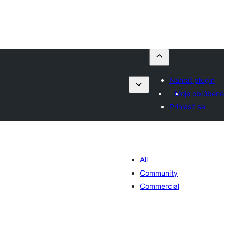
Nahrať plugin
Moje obľúbené
Prihlásiť sa
All
Community
Commercial