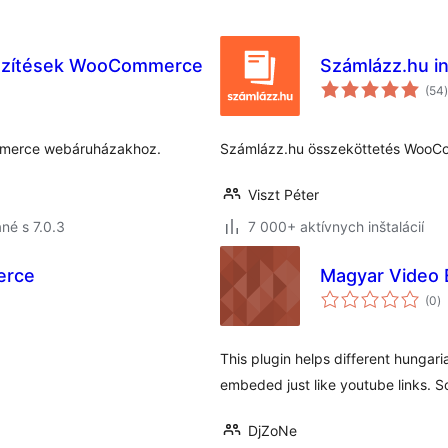
szítések WooCommerce
Számlázz.hu 
(54
)
mmerce webáruházakhoz.
Számlázz.hu összeköttetés WooC
Viszt Péter
né s 7.0.3
7 000+ aktívnych inštalácií
erce
Magyar Video
c
(0
)
h
This plugin helps different hungari
embeded just like youtube links. So,
DjZoNe