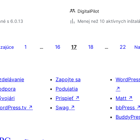
DigitalPilot
né s 6.0.13
Menej než 10 aktívnych inštalá
1
16
17
18
22
zajúce
…
…
Na
zdelávanie
Zapojte sa
WordPres
odpora
Podujatia
↗
ývojári
Prispieť
↗
Matt
↗
ordPress.tv
↗
Swag
↗
bbPress
BuddyPre