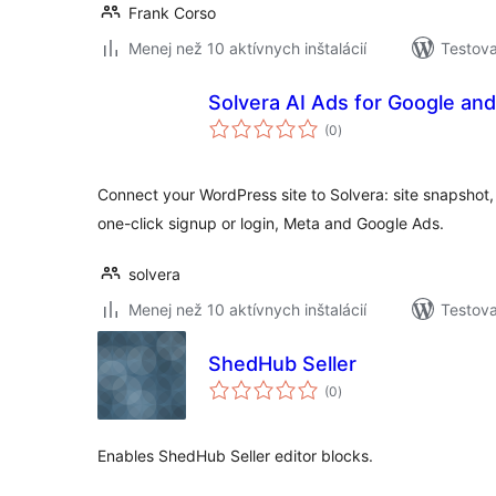
Frank Corso
Menej než 10 aktívnych inštalácií
Testova
Solvera AI Ads for Google an
celkové
(0
)
hodnotenie
Connect your WordPress site to Solvera: site snapsho
one-click signup or login, Meta and Google Ads.
solvera
Menej než 10 aktívnych inštalácií
Testova
ShedHub Seller
celkové
(0
)
hodnotenie
Enables ShedHub Seller editor blocks.