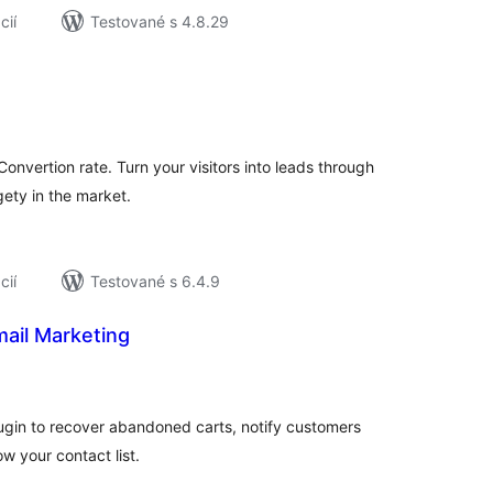
cií
Testované s 4.8.29
lkové
dnotenie
onvertion rate. Turn your visitors into leads through
gety in the market.
cií
Testované s 6.4.9
ail Marketing
elkové
odnotenie
ugin to recover abandoned carts, notify customers
w your contact list.