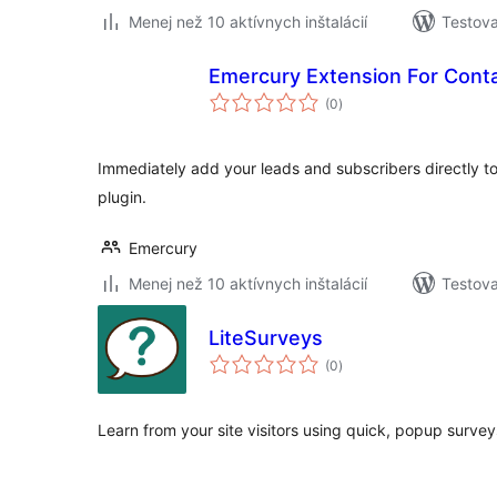
Menej než 10 aktívnych inštalácií
Testova
Emercury Extension For Cont
celkové
(0
)
hodnotenie
Immediately add your leads and subscribers directly to
plugin.
Emercury
Menej než 10 aktívnych inštalácií
Testova
LiteSurveys
celkové
(0
)
hodnotenie
Learn from your site visitors using quick, popup survey