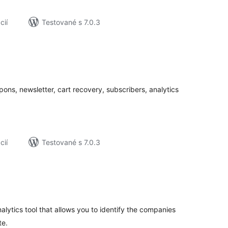
cií
Testované s 7.0.3
elkové
odnotenie
pons, newsletter, cart recovery, subscribers, analytics
cií
Testované s 7.0.3
elkové
odnotenie
nalytics tool that allows you to identify the companies
te.