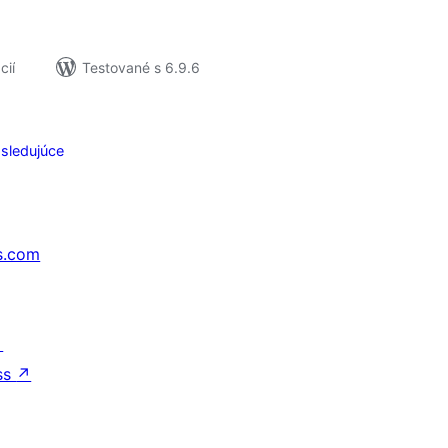
cií
Testované s 6.9.6
sledujúce
s.com
↗
ss
↗