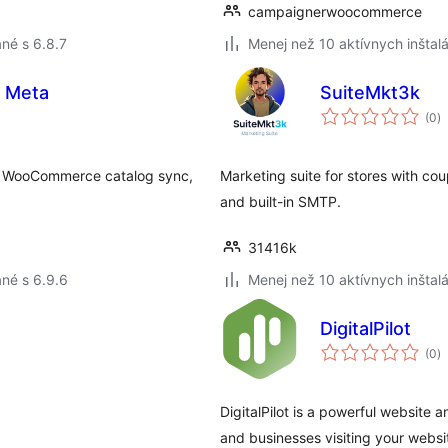
campaignerwoocommerce
né s 6.8.7
Menej než 10 aktívnych inštalá
d Meta
SuiteMkt3k
c
(0
)
h
t, WooCommerce catalog sync,
Marketing suite for stores with cou
and built-in SMTP.
31416k
né s 6.9.6
Menej než 10 aktívnych inštalá
DigitalPilot
c
(0
)
h
DigitalPilot is a powerful website a
and businesses visiting your websi