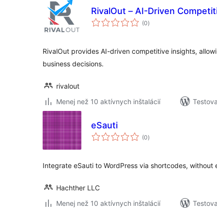
RivalOut – AI-Driven Competiti
celkové
(0
)
hodnotenie
RivalOut provides AI-driven competitive insights, allow
business decisions.
rivalout
Menej než 10 aktívnych inštalácií
Testova
eSauti
celkové
(0
)
hodnotenie
Integrate eSauti to WordPress via shortcodes, without e
Hachther LLC
Menej než 10 aktívnych inštalácií
Testova