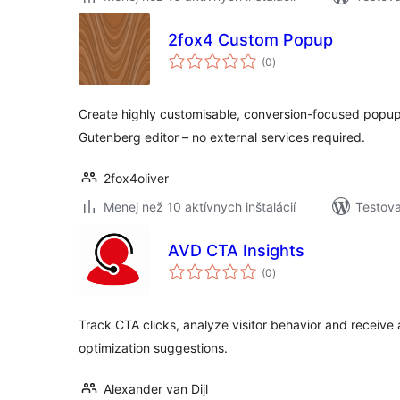
2fox4 Custom Popup
celkové
(0
)
hodnotenie
Create highly customisable, conversion-focused popup
Gutenberg editor – no external services required.
2fox4oliver
Menej než 10 aktívnych inštalácií
Testova
AVD CTA Insights
celkové
(0
)
hodnotenie
Track CTA clicks, analyze visitor behavior and receive
optimization suggestions.
Alexander van Dijl