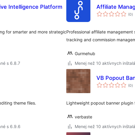
ve Intelligence Platform
Affiliate Mana
c
(0
)
h
ing for smarter and more strategic
Professional affiliate managemen
tracking and commission managem
Gurmehub
né s 6.8.7
Menej než 10 aktívnych inštalá
VB Popout Ba
c
(0
)
h
diting theme files.
Lightweight popout banner plugin 
verbaste
né s 6.9.6
Menej než 10 aktívnych inštalá