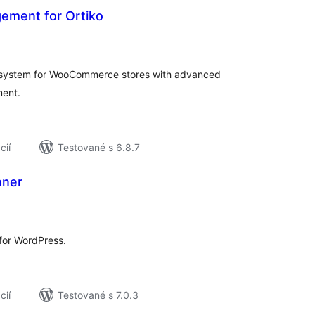
gement for Ortiko
elkové
odnotenie
t system for WooCommerce stores with advanced
ent.
cií
Testované s 6.8.7
nner
elkové
odnotenie
for WordPress.
cií
Testované s 7.0.3