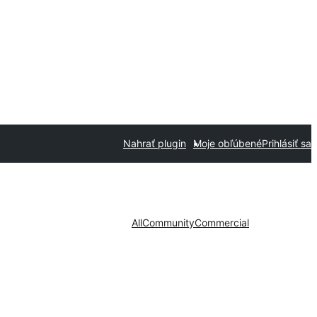
Nahrať plugin
Moje obľúbené
Prihlásiť sa
All
Community
Commercial