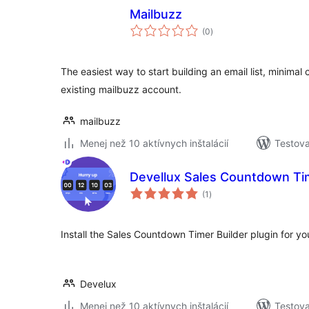
Mailbuzz
celkové
(0
)
hodnotenie
The easiest way to start building an email list, minimal
existing mailbuzz account.
mailbuzz
Menej než 10 aktívnych inštalácií
Testova
Devellux Sales Countdown Tim
celkové
(1
)
hodnotenie
Install the Sales Countdown Timer Builder plugin for 
Develux
Menej než 10 aktívnych inštalácií
Testova