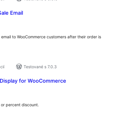
ale Email
elkové
odnotenie
p email to WooCommerce customers after their order is
cií
Testované s 7.0.3
 Display for WooCommerce
elkové
odnotenie
 or percent discount.