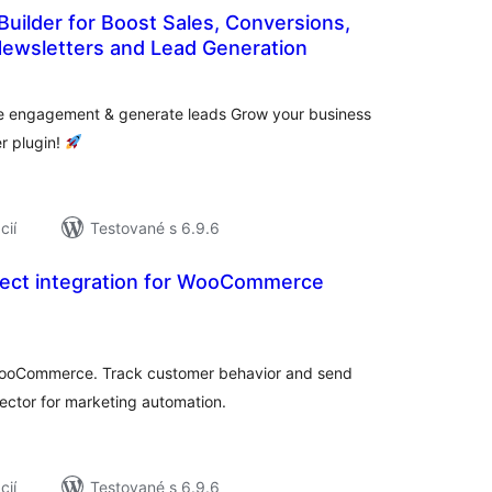
uilder for Boost Sales, Conversions,
Newsletters and Lead Generation
lkové
dnotenie
se engagement & generate leads Grow your business
r plugin!
cií
Testované s 6.9.6
ect integration for WooCommerce
elkové
odnotenie
 WooCommerce. Track customer behavior and send
ector for marketing automation.
cií
Testované s 6.9.6