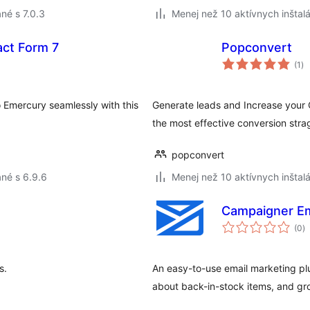
né s 7.0.3
Menej než 10 aktívnych inštalá
act Form 7
Popconvert
ce
(1
)
ho
 Emercury seamlessly with this
Generate leads and Increase your C
the most effective conversion stra
popconvert
né s 6.9.6
Menej než 10 aktívnych inštalá
Campaigner Em
c
(0
)
h
s.
An easy-to-use email marketing pl
about back-in-stock items, and gro