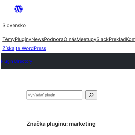
Prejsť
na
Slovensko
obsah
Témy
Pluginy
News
Podpora
O nás
Meetupy
Slack
Preklad
Kom
Získajte WordPress
Plugin Directory
Hľadať
Značka pluginu:
marketing