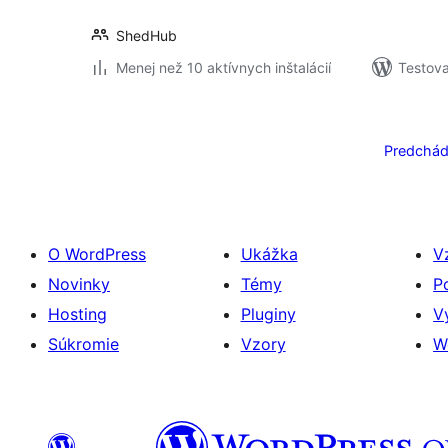
ShedHub
Menej než 10 aktívnych inštalácií
Testova
Stránkovanie
príspevkov
Predchád
O WordPress
Ukážka
V
Novinky
Témy
P
Hosting
Pluginy
V
Súkromie
Vzory
W