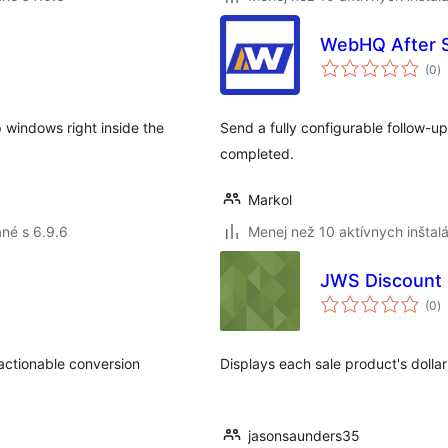
WebHQ After S
c
(0
)
h
 windows right inside the
Send a fully configurable follow-u
completed.
Markol
né s 6.9.6
Menej než 10 aktívnych inštalá
JWS Discount
c
(0
)
h
 actionable conversion
Displays each sale product's dollar
jasonsaunders35