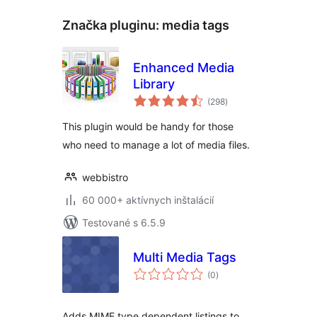
Značka pluginu:
media tags
Enhanced Media
Library
celkové
(298
)
hodnotenie
This plugin would be handy for those
who need to manage a lot of media files.
webbistro
60 000+ aktívnych inštalácií
Testované s 6.5.9
Multi Media Tags
celkové
(0
)
hodnotenie
Adds MIME type dependent listings to