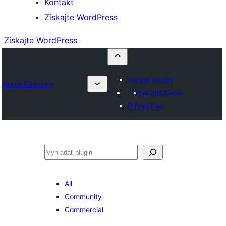
Kontakt
Získajte WordPress
Získajte WordPress
Nahrať plugin
Plugin Directory
Moje obľúbené
Prihlásiť sa
Hľadať
All
Community
Commercial