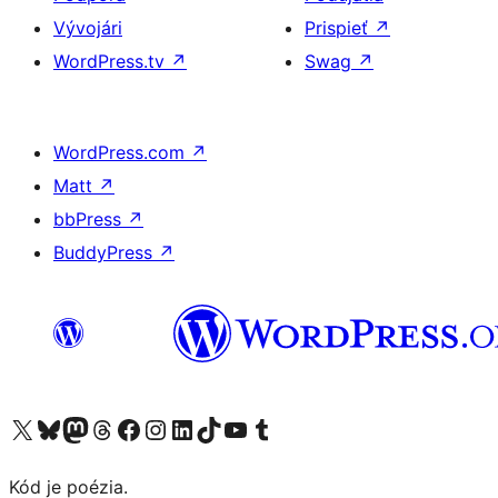
Vývojári
Prispieť
↗
WordPress.tv
↗
Swag
↗
WordPress.com
↗
Matt
↗
bbPress
↗
BuddyPress
↗
Navštívte náš účet na X (predtým Twitter)
Navštívte náš účet na platforme Bluesky
Navštívte náš účet na Mastodone
Navštívte náš účet na platforme Threads
Navštívte našu stránku na Facebooku
Navštívte náš účet Instagram
Navštívte náš účet LinkedIn
Navštívte náš účet na platforme TikTok
Navštívte náš kanál YouTube
Navštívte náš účet na platforme Tumblr
Kód je poézia.