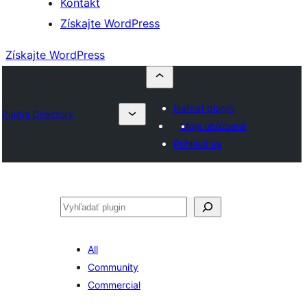
Kontakt
Získajte WordPress
Získajte WordPress
Nahrať plugin
Plugin Directory
Moje obľúbené
Prihlásiť sa
Hľadať
All
Community
Commercial