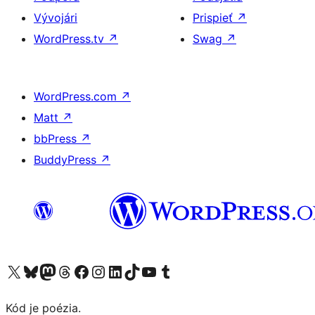
Vývojári
Prispieť
↗
WordPress.tv
↗
Swag
↗
WordPress.com
↗
Matt
↗
bbPress
↗
BuddyPress
↗
Navštívte náš účet na X (predtým Twitter)
Navštívte náš účet na platforme Bluesky
Navštívte náš účet na Mastodone
Navštívte náš účet na platforme Threads
Navštívte našu stránku na Facebooku
Navštívte náš účet Instagram
Navštívte náš účet LinkedIn
Navštívte náš účet na platforme TikTok
Navštívte náš kanál YouTube
Navštívte náš účet na platforme Tumblr
Kód je poézia.