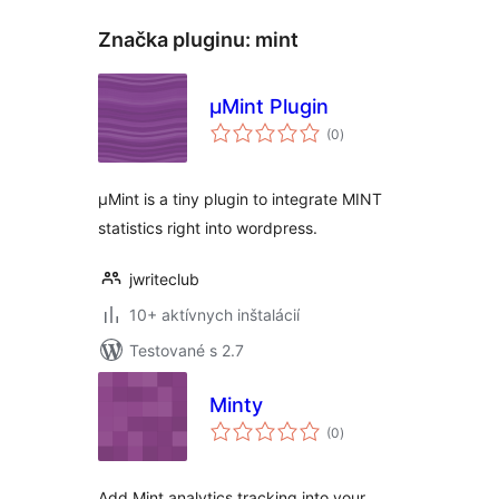
Značka pluginu:
mint
µMint Plugin
celkové
(0
)
hodnotenie
µMint is a tiny plugin to integrate MINT
statistics right into wordpress.
jwriteclub
10+ aktívnych inštalácií
Testované s 2.7
Minty
celkové
(0
)
hodnotenie
Add Mint analytics tracking into your