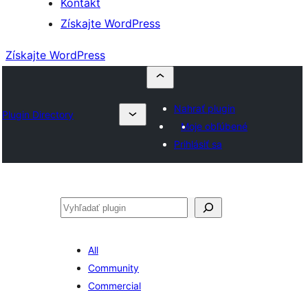
Kontakt
Získajte WordPress
Získajte WordPress
Nahrať plugin
Plugin Directory
Moje obľúbené
Prihlásiť sa
Hľadať
All
Community
Commercial