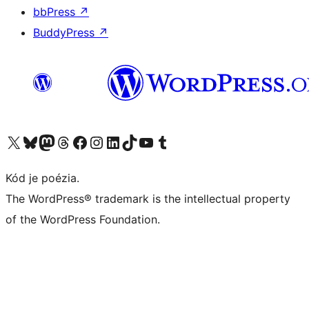
bbPress
↗
BuddyPress
↗
Navštívte náš účet na X (predtým Twitter)
Navštívte náš účet na platforme Bluesky
Navštívte náš účet na Mastodone
Navštívte náš účet na platforme Threads
Navštívte našu stránku na Facebooku
Navštívte náš účet Instagram
Navštívte náš účet LinkedIn
Navštívte náš účet na platforme TikTok
Navštívte náš kanál YouTube
Navštívte náš účet na platforme Tumblr
Kód je poézia.
The WordPress® trademark is the intellectual property
of the WordPress Foundation.