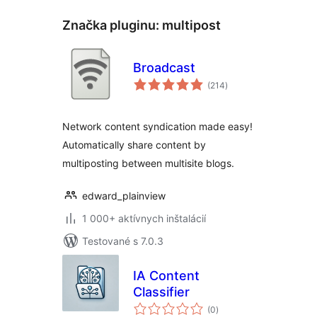
Značka pluginu:
multipost
Broadcast
celkové
(214
)
hodnotenie
Network content syndication made easy!
Automatically share content by
multiposting between multisite blogs.
edward_plainview
1 000+ aktívnych inštalácií
Testované s 7.0.3
IA Content
Classifier
celkové
(0
)
hodnotenie