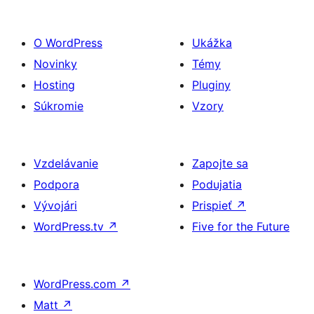
O WordPress
Ukážka
Novinky
Témy
Hosting
Pluginy
Súkromie
Vzory
Vzdelávanie
Zapojte sa
Podpora
Podujatia
Vývojári
Prispieť
↗
WordPress.tv
↗
Five for the Future
WordPress.com
↗
Matt
↗