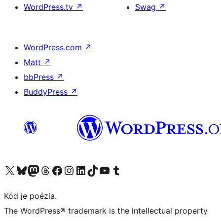
WordPress.tv
↗
Swag
↗
WordPress.com
↗
Matt
↗
bbPress
↗
BuddyPress
↗
Navštívte náš účet na X (predtým Twitter)
Navštívte náš účet na platforme Bluesky
Navštívte náš účet na Mastodone
Navštívte náš účet na platforme Threads
Navštívte našu stránku na Facebooku
Navštívte náš účet Instagram
Navštívte náš účet LinkedIn
Navštívte náš účet na platforme TikTok
Navštívte náš kanál YouTube
Navštívte náš účet na platforme Tumblr
Kód je poézia.
The WordPress® trademark is the intellectual property