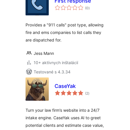
First response
celkové
(0
)
hodnotenie
Provides a "911 calls" post type, allowing
fire and ems companies to list calls they
are dispatched for.
Jess Mann
10+ aktívnych inštalácií
Testované s 4.3.34
CaseYak
celkové
(2
)
hodnotenie
Turn your law firm’s website into a 24/7
intake engine. CaseYak uses AI to greet
potential clients and estimate case value,