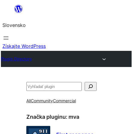
Prejsť
na
Slovensko
obsah
Získajte WordPress
Plugin Directory
Hľadať
All
Community
Commercial
Značka pluginu:
mva