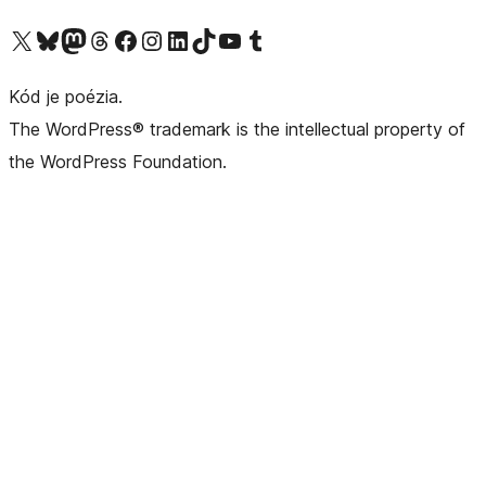
Navštívte náš účet na X (predtým Twitter)
Navštívte náš účet na platforme Bluesky
Navštívte náš účet na Mastodone
Navštívte náš účet na platforme Threads
Navštívte našu stránku na Facebooku
Navštívte náš účet Instagram
Navštívte náš účet LinkedIn
Navštívte náš účet na platforme TikTok
Navštívte náš kanál YouTube
Navštívte náš účet na platforme Tumblr
Kód je poézia.
The WordPress® trademark is the intellectual property of
the WordPress Foundation.