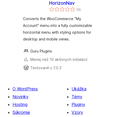
HorizonNav
celkové
(0
)
hodnotenie
Converts the WooCommerce "My
Account" menu into a fully customizable
horizontal menu with styling options for
desktop and mobile views.
Guru Plugins
Menej než 10 aktívnych inštalácií
Testované s 7.0.3
O WordPress
Ukážka
Novinky
Témy
Hosting
Pluginy
Súkromie
Vzory