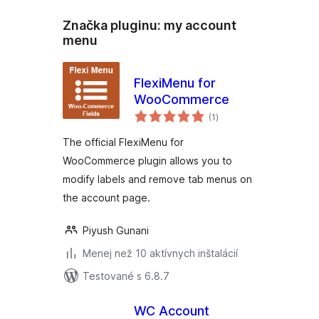
Značka pluginu:
my account
menu
FlexiMenu for
WooCommerce
celkové
(1
)
hodnotenie
The official FlexiMenu for
WooCommerce plugin allows you to
modify labels and remove tab menus on
the account page.
Piyush Gunani
Menej než 10 aktívnych inštalácií
Testované s 6.8.7
WC Account