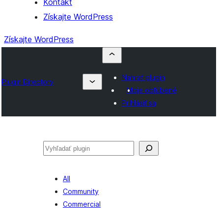
Kontakt
Získajte WordPress
Získajte WordPress
Nahrať plugin
Plugin Directory
Moje obľúbené
Prihlásiť sa
Hľadať
All
Community
Commercial