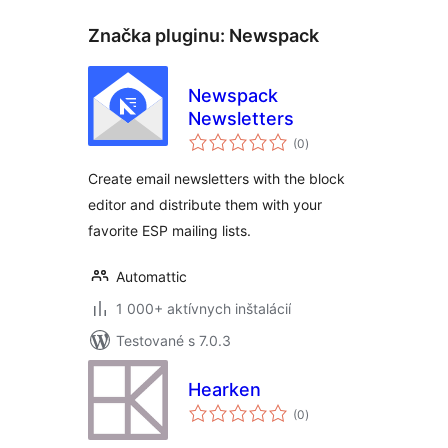
Značka pluginu:
Newspack
Newspack
Newsletters
celkové
(0
)
hodnotenie
Create email newsletters with the block
editor and distribute them with your
favorite ESP mailing lists.
Automattic
1 000+ aktívnych inštalácií
Testované s 7.0.3
Hearken
celkové
(0
)
hodnotenie