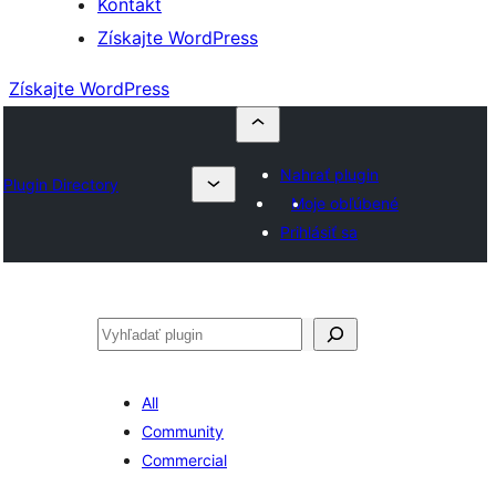
Kontakt
Získajte WordPress
Získajte WordPress
Nahrať plugin
Plugin Directory
Moje obľúbené
Prihlásiť sa
Hľadať
All
Community
Commercial