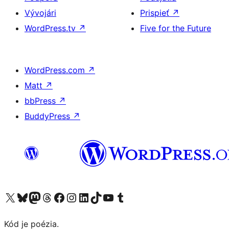
Vývojári
Prispieť
↗
WordPress.tv
↗
Five for the Future
WordPress.com
↗
Matt
↗
bbPress
↗
BuddyPress
↗
Navštívte náš účet na X (predtým Twitter)
Navštívte náš účet na platforme Bluesky
Navštívte náš účet na Mastodone
Navštívte náš účet na platforme Threads
Navštívte našu stránku na Facebooku
Navštívte náš účet Instagram
Navštívte náš účet LinkedIn
Navštívte náš účet na platforme TikTok
Navštívte náš kanál YouTube
Navštívte náš účet na platforme Tumblr
Kód je poézia.