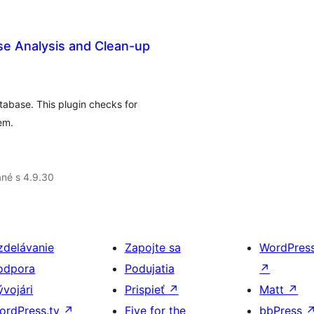
se Analysis and Clean-up
abase. This plugin checks for
em.
né s 4.9.30
zdelávanie
Zapojte sa
WordPres
odpora
Podujatia
↗
ývojári
Prispieť
↗
Matt
↗
ordPress.tv
↗
Five for the
bbPress