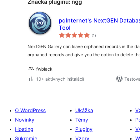
Značka pluginu:
ngg
pqInternet's NextGEN Databa
Tool
celkové
(1
)
hodnotenie
NextGEN Gallery can leave orphaned records in the dat
orphaned records and give you the option to delete th
fwblack
10+ aktívnych inštalácií
Testova
O WordPress
Ukážka
V
Novinky
Témy
P
Hosting
Pluginy
V
Súkromie
Vzory
W