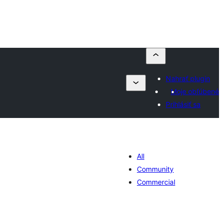
Nahrať plugin
Moje obľúbené
Prihlásiť sa
All
Community
Commercial