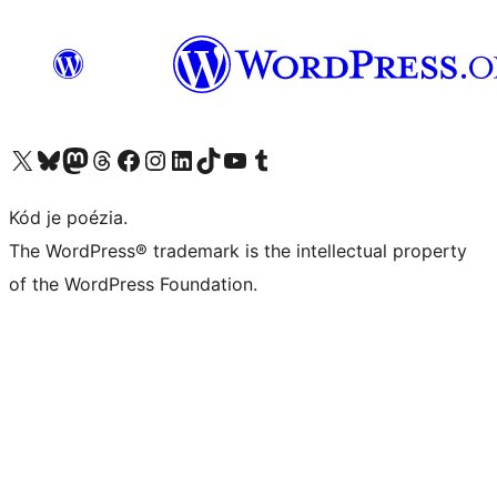
Navštívte náš účet na X (predtým Twitter)
Navštívte náš účet na platforme Bluesky
Navštívte náš účet na Mastodone
Navštívte náš účet na platforme Threads
Navštívte našu stránku na Facebooku
Navštívte náš účet Instagram
Navštívte náš účet LinkedIn
Navštívte náš účet na platforme TikTok
Navštívte náš kanál YouTube
Navštívte náš účet na platforme Tumblr
Kód je poézia.
The WordPress® trademark is the intellectual property
of the WordPress Foundation.