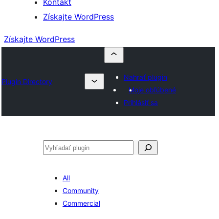
Kontakt
Získajte WordPress
Získajte WordPress
Nahrať plugin
Plugin Directory
Moje obľúbené
Prihlásiť sa
Hľadať
All
Community
Commercial