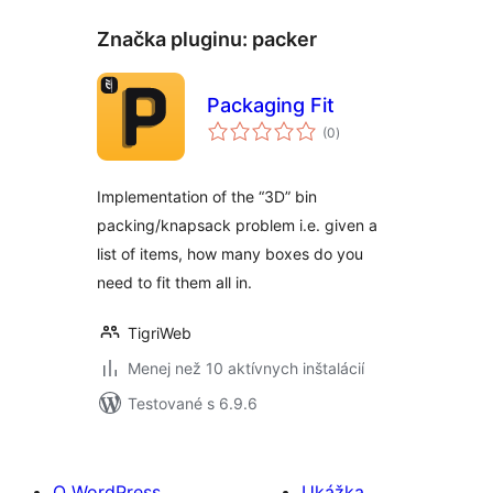
Značka pluginu:
packer
Packaging Fit
celkové
(0
)
hodnotenie
Implementation of the “3D” bin
packing/knapsack problem i.e. given a
list of items, how many boxes do you
need to fit them all in.
TigriWeb
Menej než 10 aktívnych inštalácií
Testované s 6.9.6
O WordPress
Ukážka