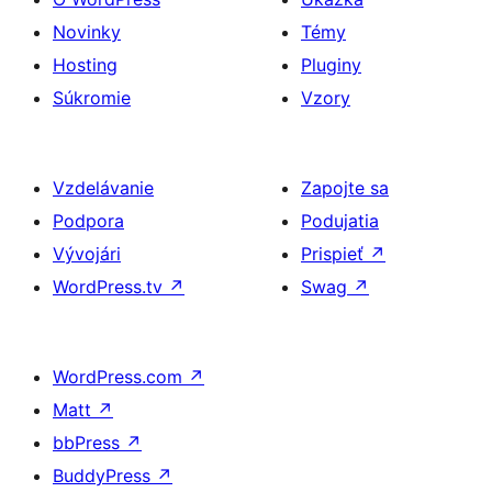
Novinky
Témy
Hosting
Pluginy
Súkromie
Vzory
Vzdelávanie
Zapojte sa
Podpora
Podujatia
Vývojári
Prispieť
↗
WordPress.tv
↗
Swag
↗
WordPress.com
↗
Matt
↗
bbPress
↗
BuddyPress
↗