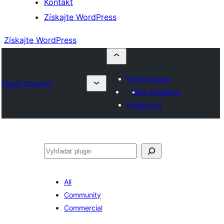
Kontakt
Získajte WordPress
Získajte WordPress
Nahrať plugin
Plugin Directory
Moje obľúbené
Prihlásiť sa
Hľadať
All
Community
Commercial