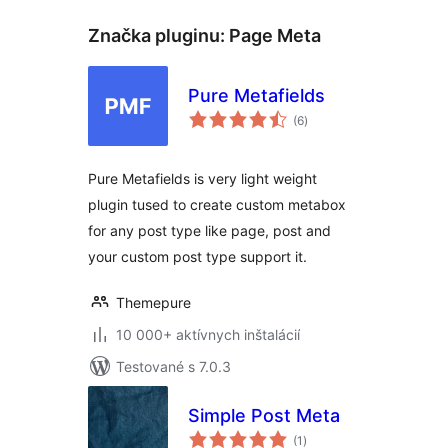
Značka pluginu:
Page Meta
Pure Metafields
celkové
(6
)
hodnotenie
Pure Metafields is very light weight
plugin tused to create custom metabox
for any post type like page, post and
your custom post type support it.
Themepure
10 000+ aktívnych inštalácií
Testované s 7.0.3
Simple Post Meta
celkové
(1
)
hodnotenie