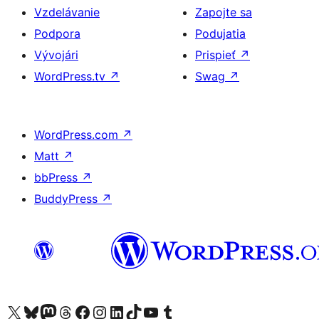
Vzdelávanie
Zapojte sa
Podpora
Podujatia
Vývojári
Prispieť
↗
WordPress.tv
↗
Swag
↗
WordPress.com
↗
Matt
↗
bbPress
↗
BuddyPress
↗
Navštívte náš účet na X (predtým Twitter)
Navštívte náš účet na platforme Bluesky
Navštívte náš účet na Mastodone
Navštívte náš účet na platforme Threads
Navštívte našu stránku na Facebooku
Navštívte náš účet Instagram
Navštívte náš účet LinkedIn
Navštívte náš účet na platforme TikTok
Navštívte náš kanál YouTube
Navštívte náš účet na platforme Tumblr