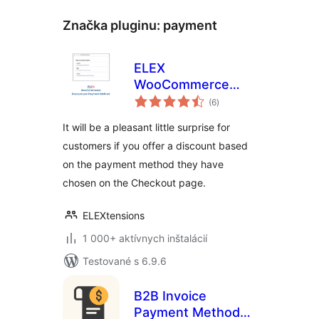
Značka pluginu:
payment
ELEX
WooCommerce
celkové
Discount Per
(6
)
hodnotenie
Payment Method
It will be a pleasant little surprise for
customers if you offer a discount based
on the payment method they have
chosen on the Checkout page.
ELEXtensions
1 000+ aktívnych inštalácií
Testované s 6.9.6
B2B Invoice
Payment Method