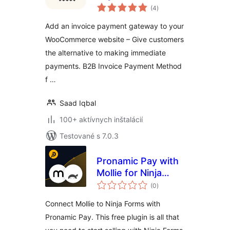
celkové
for WooCommerce
(4
)
hodnotenie
Add an invoice payment gateway to your
WooCommerce website – Give customers
the alternative to making immediate
payments. B2B Invoice Payment Method
f …
Saad Iqbal
100+ aktívnych inštalácií
Testované s 7.0.3
Pronamic Pay with
Mollie for Ninja
celkové
Forms
(0
)
hodnotenie
Connect Mollie to Ninja Forms with
Pronamic Pay. This free plugin is all that