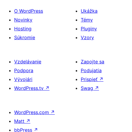
O WordPress
Ukážka
Novinky
Témy
Hosting
Pluginy
Súkromie
Vzory
Vzdelávanie
Zapojte sa
Podpora
Podujatia
Vývojári
Prispieť
↗
WordPress.tv
↗
Swag
↗
WordPress.com
↗
Matt
↗
bbPress
↗