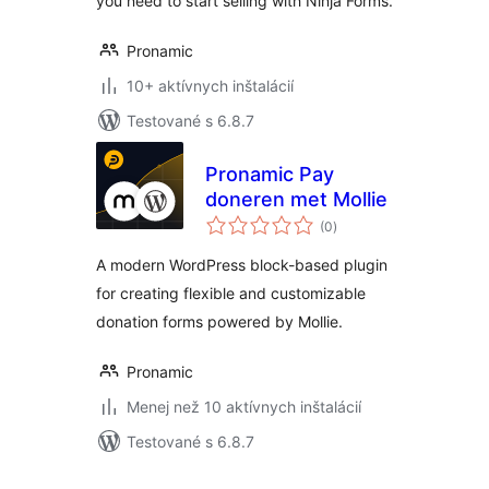
you need to start selling with Ninja Forms.
Pronamic
10+ aktívnych inštalácií
Testované s 6.8.7
Pronamic Pay
doneren met Mollie
celkové
(0
)
hodnotenie
A modern WordPress block-based plugin
for creating flexible and customizable
donation forms powered by Mollie.
Pronamic
Menej než 10 aktívnych inštalácií
Testované s 6.8.7