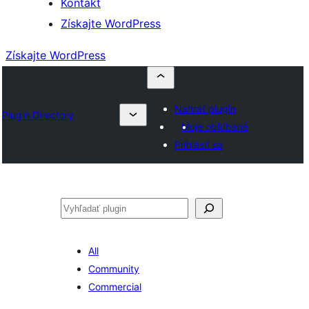
Kontakt
Získajte WordPress
Získajte WordPress
Nahrať plugin
Plugin Directory
Moje obľúbené
Prihlásiť sa
Hľadať
All
Community
Commercial