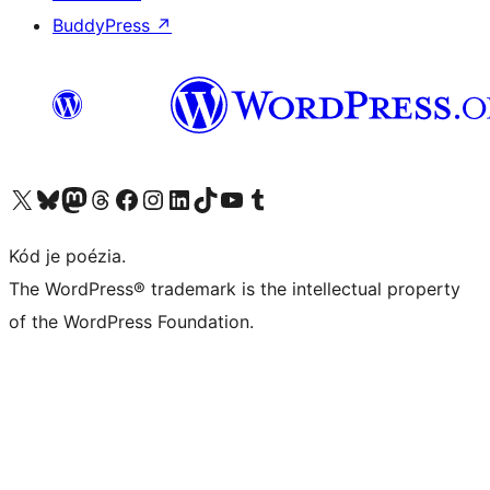
BuddyPress
↗
Navštívte náš účet na X (predtým Twitter)
Navštívte náš účet na platforme Bluesky
Navštívte náš účet na Mastodone
Navštívte náš účet na platforme Threads
Navštívte našu stránku na Facebooku
Navštívte náš účet Instagram
Navštívte náš účet LinkedIn
Navštívte náš účet na platforme TikTok
Navštívte náš kanál YouTube
Navštívte náš účet na platforme Tumblr
Kód je poézia.
The WordPress® trademark is the intellectual property
of the WordPress Foundation.