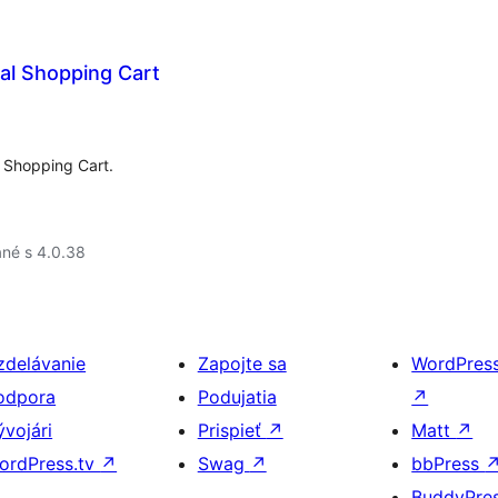
al Shopping Cart
 Shopping Cart.
né s 4.0.38
zdelávanie
Zapojte sa
WordPres
odpora
Podujatia
↗
ývojári
Prispieť
↗
Matt
↗
ordPress.tv
↗
Swag
↗
bbPress
BuddyPre