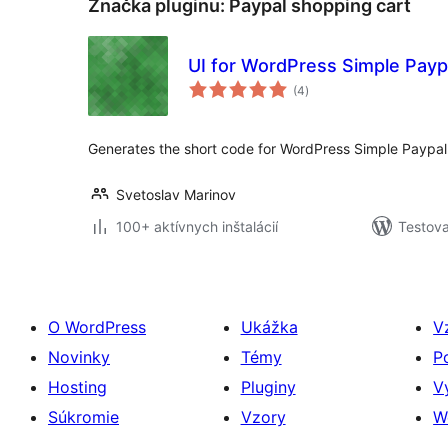
Značka pluginu:
Paypal shopping cart
UI for WordPress Simple Payp
celkové
(4
)
hodnotenie
Generates the short code for WordPress Simple Paypal
Svetoslav Marinov
100+ aktívnych inštalácií
Testova
O WordPress
Ukážka
V
Novinky
Témy
P
Hosting
Pluginy
V
Súkromie
Vzory
W