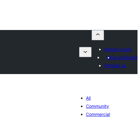
Nahrať plugin
Moje obľúbené
Prihlásiť sa
All
Community
Commercial