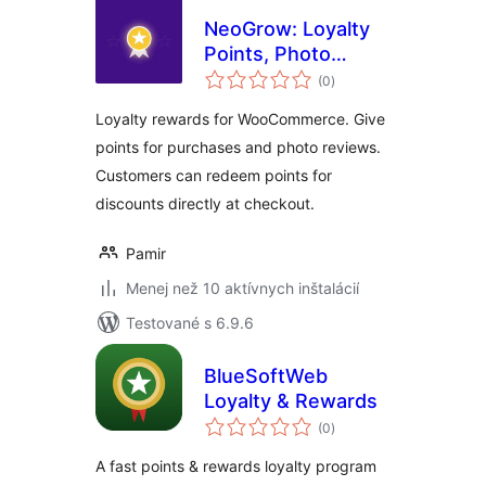
NeoGrow: Loyalty
Points, Photo
celkové
Reviews & UGC for
(0
)
hodnotenie
WooCommerce
Loyalty rewards for WooCommerce. Give
points for purchases and photo reviews.
Customers can redeem points for
discounts directly at checkout.
Pamir
Menej než 10 aktívnych inštalácií
Testované s 6.9.6
BlueSoftWeb
Loyalty & Rewards
celkové
(0
)
hodnotenie
A fast points & rewards loyalty program