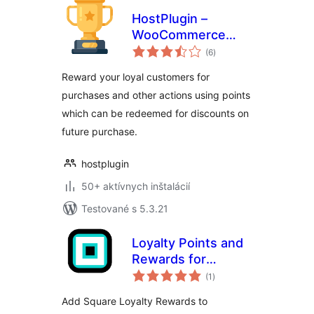
HostPlugin –
WooCommerce
celkové
Points & Rewards
(6
)
hodnotenie
Reward your loyal customers for
purchases and other actions using points
which can be redeemed for discounts on
future purchase.
hostplugin
50+ aktívnych inštalácií
Testované s 5.3.21
Loyalty Points and
Rewards for
celkové
Square
(1
)
hodnotenie
Add Square Loyalty Rewards to