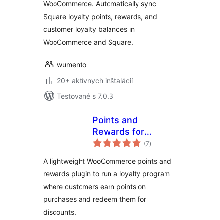
WooCommerce. Automatically sync
Square loyalty points, rewards, and
customer loyalty balances in
WooCommerce and Square.
wumento
20+ aktívnych inštalácií
Testované s 7.0.3
Points and
Rewards for
celkové
WooCommerce –
(7
)
hodnotenie
LoyaltyX (Referral,
A lightweight WooCommerce points and
Gamification &
rewards plugin to run a loyalty program
Loyalty Program)
where customers earn points on
purchases and redeem them for
discounts.