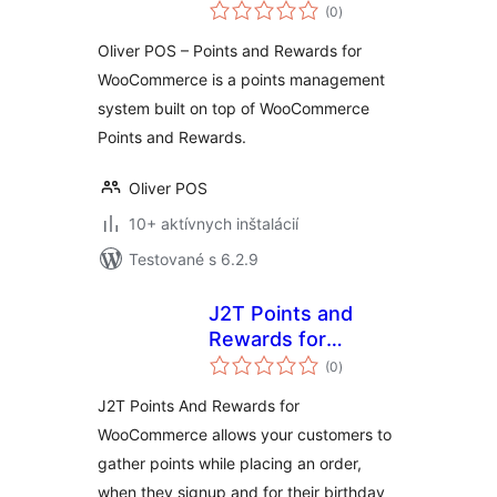
celkové
WooCommerce
(0
)
hodnotenie
Oliver POS – Points and Rewards for
WooCommerce is a points management
system built on top of WooCommerce
Points and Rewards.
Oliver POS
10+ aktívnych inštalácií
Testované s 6.2.9
J2T Points and
Rewards for
celkové
WooCommerce
(0
)
hodnotenie
J2T Points And Rewards for
WooCommerce allows your customers to
gather points while placing an order,
when they signup and for their birthday