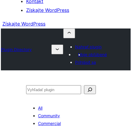
Kontakt
Získajte WordPress
Získajte WordPress
Nahrať plugin
Plugin Directory
Moje obľúbené
Prihlásiť sa
Hľadať
All
Community
Commercial