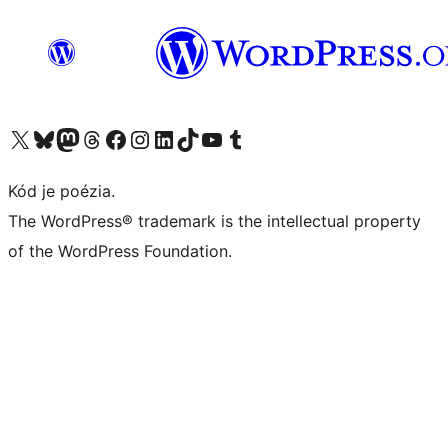
Navštívte náš účet na X (predtým Twitter)
Navštívte náš účet na platforme Bluesky
Navštívte náš účet na Mastodone
Navštívte náš účet na platforme Threads
Navštívte našu stránku na Facebooku
Navštívte náš účet Instagram
Navštívte náš účet LinkedIn
Navštívte náš účet na platforme TikTok
Navštívte náš kanál YouTube
Navštívte náš účet na platforme Tumblr
Kód je poézia.
The WordPress® trademark is the intellectual property
of the WordPress Foundation.