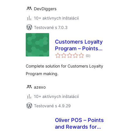
DevDiggers
10+ aktívnych inštalácií
Testované s 7.0.3
Customers Loyalty
Program – Points
celkové
and Rewards
(0
)
hodnotenie
Complete solution for Customers Loyalty
Program making.
azexo
10+ aktívnych inštalácií
Testované s 4.9.29
Oliver POS – Points
and Rewards for