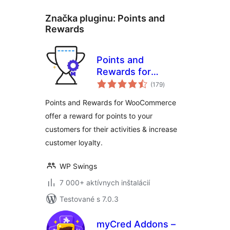
Značka pluginu:
Points and
Rewards
Points and
Rewards for
celkové
WooCommerce
(179
)
hodnotenie
Points and Rewards for WooCommerce
offer a reward for points to your
customers for their activities & increase
customer loyalty.
WP Swings
7 000+ aktívnych inštalácií
Testované s 7.0.3
myCred Addons –