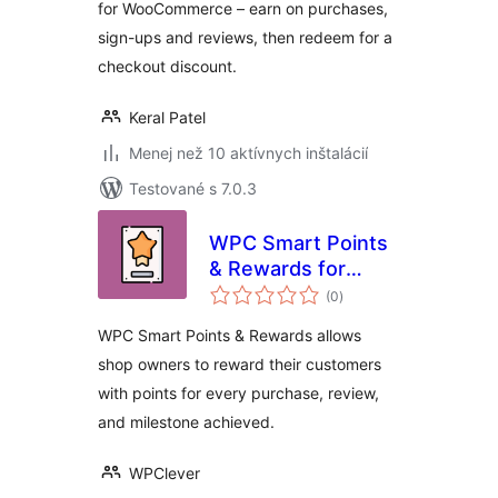
for WooCommerce – earn on purchases,
sign-ups and reviews, then redeem for a
checkout discount.
Keral Patel
Menej než 10 aktívnych inštalácií
Testované s 7.0.3
WPC Smart Points
& Rewards for
celkové
WooCommerce
(0
)
hodnotenie
WPC Smart Points & Rewards allows
shop owners to reward their customers
with points for every purchase, review,
and milestone achieved.
WPClever