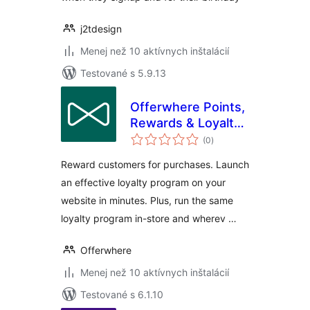
j2tdesign
Menej než 10 aktívnych inštalácií
Testované s 5.9.13
Offerwhere Points,
Rewards & Loyalty
celkové
Programs for
(0
)
hodnotenie
WooCommerce
Reward customers for purchases. Launch
an effective loyalty program on your
website in minutes. Plus, run the same
loyalty program in-store and wherev …
Offerwhere
Menej než 10 aktívnych inštalácií
Testované s 6.1.10