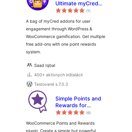
Ultimate myCred
celkové
Modules To
(1
)
hodnotenie
Support WordPress
A bag of myCred addons for user
Gamification and
engagement through WordPress &
Loyalty Rewards
WooCommerce gamification. Get multiple
free add-ons with one point rewards
system.
Saad Iqbal
400+ aktívnych inštalácií
Testované s 7.0.3
Simple Points and
Rewards for
celkové
WooCommerce –
(6
)
hodnotenie
Create a Loyalty
WooCommerce Points and Rewards
Program
plugin. Create a simple but powerful