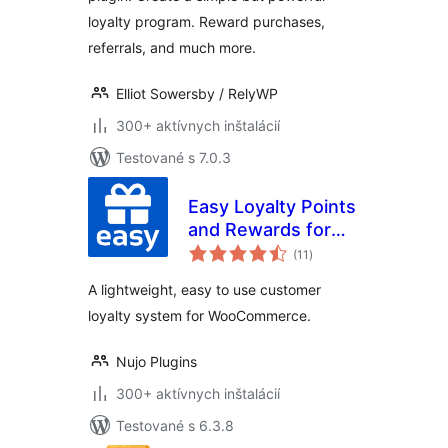
loyalty program. Reward purchases,
referrals, and much more.
Elliot Sowersby / RelyWP
300+ aktívnych inštalácií
Testované s 7.0.3
Easy Loyalty Points
and Rewards for
celkové
WooCommerce
(11
)
hodnotenie
A lightweight, easy to use customer
loyalty system for WooCommerce.
Nujo Plugins
300+ aktívnych inštalácií
Testované s 6.3.8