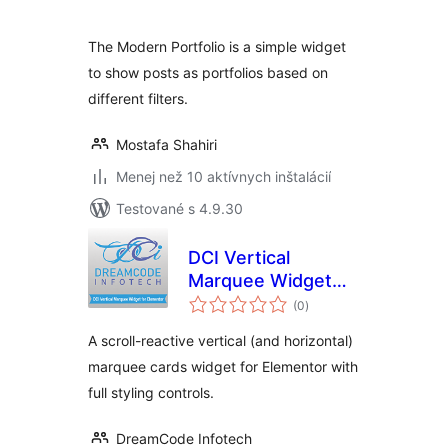
The Modern Portfolio is a simple widget
to show posts as portfolios based on
different filters.
Mostafa Shahiri
Menej než 10 aktívnych inštalácií
Testované s 4.9.30
DCI Vertical
Marquee Widget
celkové
for Elementor
(0
)
hodnotenie
A scroll-reactive vertical (and horizontal)
marquee cards widget for Elementor with
full styling controls.
DreamCode Infotech