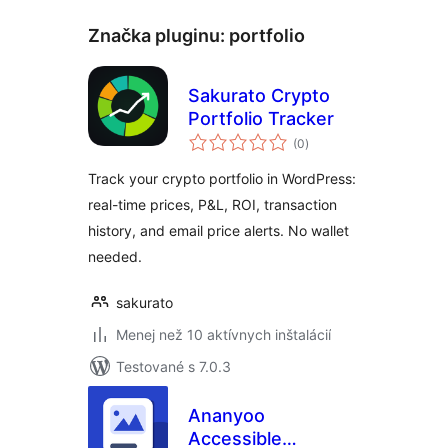
Značka pluginu:
portfolio
Sakurato Crypto
Portfolio Tracker
celkové
(0
)
hodnotenie
Track your crypto portfolio in WordPress:
real-time prices, P&L, ROI, transaction
history, and email price alerts. No wallet
needed.
sakurato
Menej než 10 aktívnych inštalácií
Testované s 7.0.3
Ananyoo
Accessible