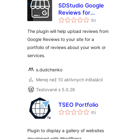
SDStudio Google
Reviews for
celkové
portfolio
(0
)
hodnotenie
The plugin will help upload reviews from
Google Reviews to your site for a
portfolio of reviews about your work or
services.
s.dudchenko
Menej než 10 aktívnych inštalácií
Testované s 5.0.26
TSEO Portfolio
celkové
(0
)
hodnotenie
Plugin to display a gallery of websites
developed with WordPress.