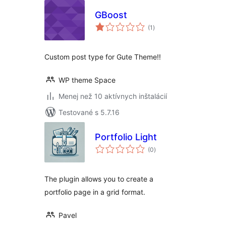
GBoost
celkové
(1
)
hodnotenie
Custom post type for Gute Theme!!
WP theme Space
Menej než 10 aktívnych inštalácií
Testované s 5.7.16
Portfolio Light
celkové
(0
)
hodnotenie
The plugin allows you to create a
portfolio page in a grid format.
Pavel