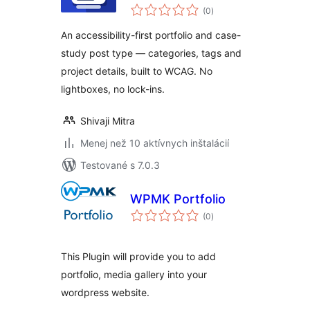
celkové
Portfolio – Case
(0
)
hodnotenie
Studies & Project
An accessibility-first portfolio and case-
Gallery
study post type — categories, tags and
project details, built to WCAG. No
lightboxes, no lock-ins.
Shivaji Mitra
Menej než 10 aktívnych inštalácií
Testované s 7.0.3
WPMK Portfolio
celkové
(0
)
hodnotenie
This Plugin will provide you to add
portfolio, media gallery into your
wordpress website.