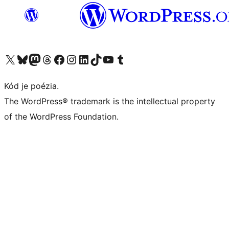
Navštívte náš účet na X (predtým Twitter)
Navštívte náš účet na platforme Bluesky
Navštívte náš účet na Mastodone
Navštívte náš účet na platforme Threads
Navštívte našu stránku na Facebooku
Navštívte náš účet Instagram
Navštívte náš účet LinkedIn
Navštívte náš účet na platforme TikTok
Navštívte náš kanál YouTube
Navštívte náš účet na platforme Tumblr
Kód je poézia.
The WordPress® trademark is the intellectual property
of the WordPress Foundation.