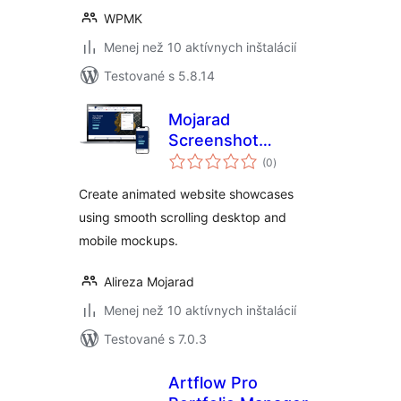
WPMK
Menej než 10 aktívnych inštalácií
Testované s 5.8.14
Mojarad
Screenshot
celkové
Mockup Carousel
(0
)
hodnotenie
Create animated website showcases
using smooth scrolling desktop and
mobile mockups.
Alireza Mojarad
Menej než 10 aktívnych inštalácií
Testované s 7.0.3
Artflow Pro