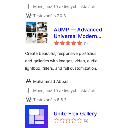
Menej než 10 aktívnych inštalácií
Testované s 7.0.3
AUMP — Advanced
Universal Modern
celkové
Portfolio & Gallery
(1
)
hodnotenie
Create beautiful, responsive portfolios
and galleries with images, video, audio,
lightbox, filters, and full customization.
Muhammad Abbas
Menej než 10 aktívnych inštalácií
Testované s 6.8.7
Unite Flex Gallery
celkové
(0
)
hodnotenie