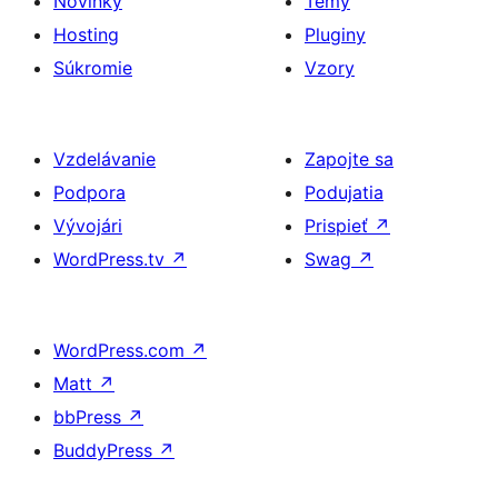
Novinky
Témy
Hosting
Pluginy
Súkromie
Vzory
Vzdelávanie
Zapojte sa
Podpora
Podujatia
Vývojári
Prispieť
↗
WordPress.tv
↗
Swag
↗
WordPress.com
↗
Matt
↗
bbPress
↗
BuddyPress
↗