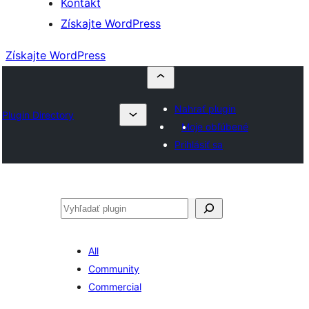
Kontakt
Získajte WordPress
Získajte WordPress
Nahrať plugin
Plugin Directory
Moje obľúbené
Prihlásiť sa
Hľadať
All
Community
Commercial