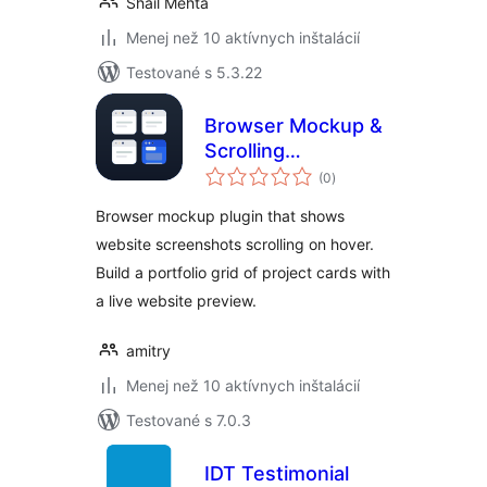
Shail Mehta
Menej než 10 aktívnych inštalácií
Testované s 5.3.22
Browser Mockup &
Scrolling
celkové
Screenshot
(0
)
hodnotenie
Portfolio – Amitry
Browser mockup plugin that shows
Project Grid
website screenshots scrolling on hover.
Build a portfolio grid of project cards with
a live website preview.
amitry
Menej než 10 aktívnych inštalácií
Testované s 7.0.3
IDT Testimonial