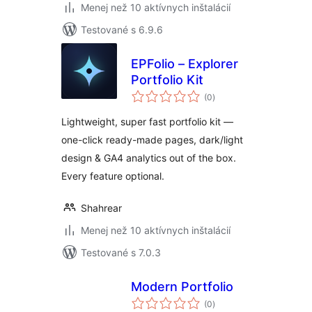
Menej než 10 aktívnych inštalácií
Testované s 6.9.6
EPFolio – Explorer
Portfolio Kit
celkové
(0
)
hodnotenie
Lightweight, super fast portfolio kit —
one-click ready-made pages, dark/light
design & GA4 analytics out of the box.
Every feature optional.
Shahrear
Menej než 10 aktívnych inštalácií
Testované s 7.0.3
Modern Portfolio
celkové
(0
)
hodnotenie