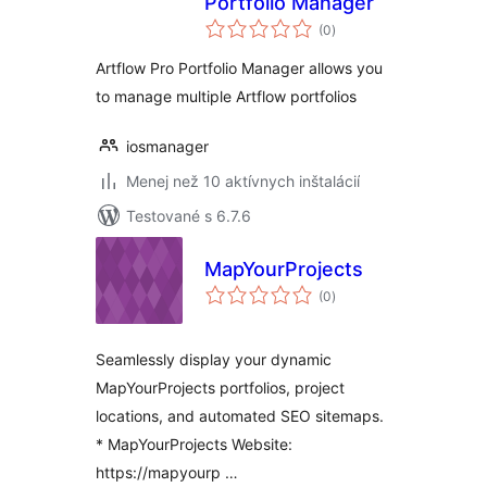
Portfolio Manager
celkové
(0
)
hodnotenie
Artflow Pro Portfolio Manager allows you
to manage multiple Artflow portfolios
iosmanager
Menej než 10 aktívnych inštalácií
Testované s 6.7.6
MapYourProjects
celkové
(0
)
hodnotenie
Seamlessly display your dynamic
MapYourProjects portfolios, project
locations, and automated SEO sitemaps.
* MapYourProjects Website:
https://mapyourp …