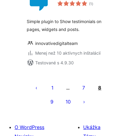
celkové
(1
)
hodnotenie
Simple plugin to Show testimonials on
pages, widgets and posts.
innovativedigitalteam
Menej než 10 aktívnych inštalácií
Testované s 4.9.30
Stránkovanie
príspevkov
1
7
8
…
9
10
O WordPress
Ukážka