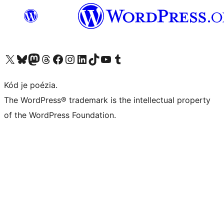
Navštívte náš účet na X (predtým Twitter)
Navštívte náš účet na platforme Bluesky
Navštívte náš účet na Mastodone
Navštívte náš účet na platforme Threads
Navštívte našu stránku na Facebooku
Navštívte náš účet Instagram
Navštívte náš účet LinkedIn
Navštívte náš účet na platforme TikTok
Navštívte náš kanál YouTube
Navštívte náš účet na platforme Tumblr
Kód je poézia.
The WordPress® trademark is the intellectual property
of the WordPress Foundation.