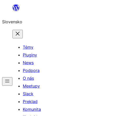
Prejsť
na
Slovensko
obsah
Témy
Pluginy
News
Podpora
O nás
Meetupy
Slack
Preklad
Komunita