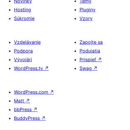
Novinky
Témy
Hosting
Pluginy
Súkromie
Vzory
Vzdelávanie
Zapojte sa
Podpora
Podujatia
Vývojári
Prispieť
↗
WordPress.tv
↗
Swag
↗
WordPress.com
↗
Matt
↗
bbPress
↗
BuddyPress
↗