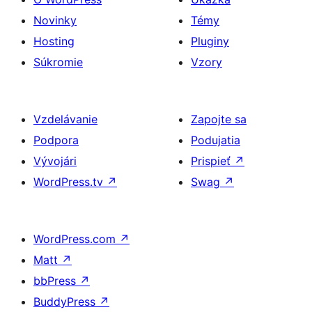
Novinky
Témy
Hosting
Pluginy
Súkromie
Vzory
Vzdelávanie
Zapojte sa
Podpora
Podujatia
Vývojári
Prispieť
↗
WordPress.tv
↗
Swag
↗
WordPress.com
↗
Matt
↗
bbPress
↗
BuddyPress
↗