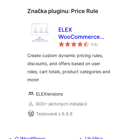
Značka pluginu:
Price Rule
ELEX
WooCommerce
celkové
Dynamic Pricing
(13
)
hodnotenie
and Discounts
Create custom dynamic pricing rules,
discounts, and offers based on user
roles, cart totals, product categories and
more!
ELEXtensions
800+ aktívnych inštalácií
Testované s 6.9.6
O WordPress
Ukážka