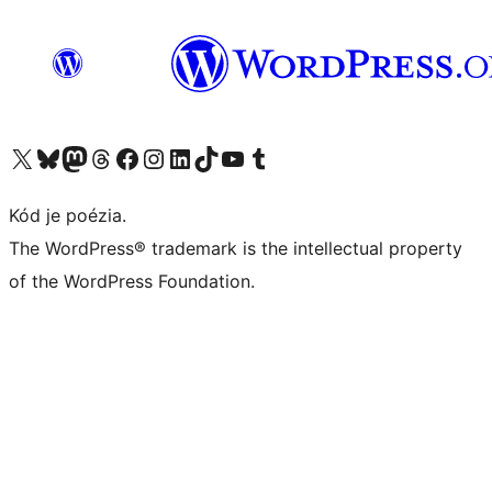
Navštívte náš účet na X (predtým Twitter)
Navštívte náš účet na platforme Bluesky
Navštívte náš účet na Mastodone
Navštívte náš účet na platforme Threads
Navštívte našu stránku na Facebooku
Navštívte náš účet Instagram
Navštívte náš účet LinkedIn
Navštívte náš účet na platforme TikTok
Navštívte náš kanál YouTube
Navštívte náš účet na platforme Tumblr
Kód je poézia.
The WordPress® trademark is the intellectual property
of the WordPress Foundation.