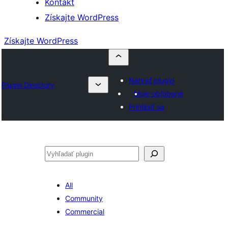
Kontakt
Získajte WordPress
Získajte WordPress
Nahrať plugin
Plugin Directory
Moje obľúbené
Prihlásiť sa
Hľadať
All
Community
Commercial