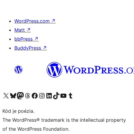
WordPress.com
↗
Matt
↗
bbPress
↗
BuddyPress
↗
Navštívte náš účet na X (predtým Twitter)
Navštívte náš účet na platforme Bluesky
Navštívte náš účet na Mastodone
Navštívte náš účet na platforme Threads
Navštívte našu stránku na Facebooku
Navštívte náš účet Instagram
Navštívte náš účet LinkedIn
Navštívte náš účet na platforme TikTok
Navštívte náš kanál YouTube
Navštívte náš účet na platforme Tumblr
Kód je poézia.
The WordPress® trademark is the intellectual property
of the WordPress Foundation.