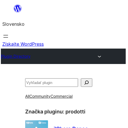
Prejsť
na
Slovensko
obsah
Získajte WordPress
Plugin Directory
Hľadať
All
Community
Commercial
Značka pluginu:
prodotti