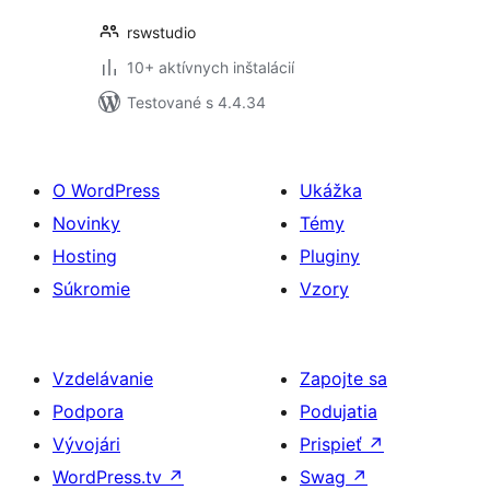
rswstudio
10+ aktívnych inštalácií
Testované s 4.4.34
O WordPress
Ukážka
Novinky
Témy
Hosting
Pluginy
Súkromie
Vzory
Vzdelávanie
Zapojte sa
Podpora
Podujatia
Vývojári
Prispieť
↗
WordPress.tv
↗
Swag
↗