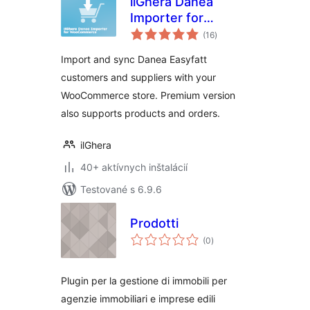
ilGhera Danea
Importer for
celkové
WooCommerce
(16
)
hodnotenie
Import and sync Danea Easyfatt
customers and suppliers with your
WooCommerce store. Premium version
also supports products and orders.
ilGhera
40+ aktívnych inštalácií
Testované s 6.9.6
Prodotti
celkové
(0
)
hodnotenie
Plugin per la gestione di immobili per
agenzie immobiliari e imprese edili