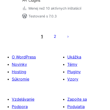
Clugins
Menej než 10 aktívnych inštalácií
Testované s 7.0.3
Stránkovanie
príspevkov
1
2
O WordPress
Ukážka
Novinky
Témy
Hosting
Pluginy
Súkromie
Vzory
Vzdelávanie
Zapojte sa
Podpora
Podujatia