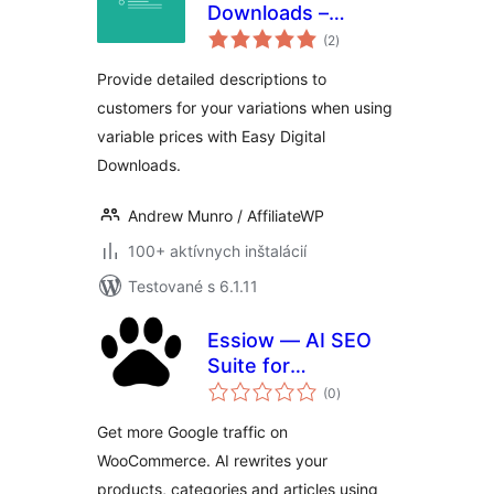
Downloads –
celkové
Variable Pricing
(2
)
hodnotenie
Descriptions
Provide detailed descriptions to
customers for your variations when using
variable prices with Easy Digital
Downloads.
Andrew Munro / AffiliateWP
100+ aktívnych inštalácií
Testované s 6.1.11
Essiow — AI SEO
Suite for
celkové
WooCommerce
(0
)
hodnotenie
Get more Google traffic on
WooCommerce. AI rewrites your
products, categories and articles using