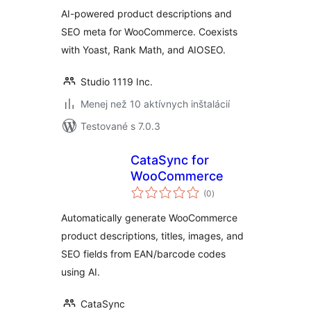
AI-powered product descriptions and
SEO meta for WooCommerce. Coexists
with Yoast, Rank Math, and AIOSEO.
Studio 1119 Inc.
Menej než 10 aktívnych inštalácií
Testované s 7.0.3
CataSync for
WooCommerce
celkové
(0
)
hodnotenie
Automatically generate WooCommerce
product descriptions, titles, images, and
SEO fields from EAN/barcode codes
using AI.
CataSync