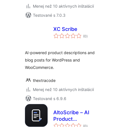
Menej než 10 aktívnych inštalácií
Testované s 7.0.3
XC Scribe
celkové
(0
)
hodnotenie
AI-powered product descriptions and
blog posts for WordPress and
WooCommerce.
thextracode
Menej než 10 aktívnych inštalácií
Testované s 6.9.6
AltoScribe – AI
Product
celkové
Descriptions for
(0
)