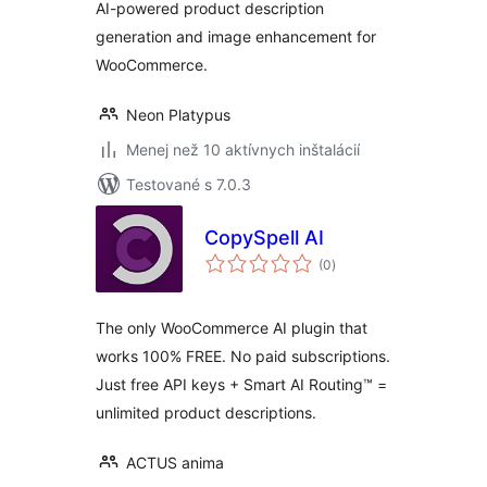
AI-powered product description
generation and image enhancement for
WooCommerce.
Neon Platypus
Menej než 10 aktívnych inštalácií
Testované s 7.0.3
CopySpell AI
celkové
(0
)
hodnotenie
The only WooCommerce AI plugin that
works 100% FREE. No paid subscriptions.
Just free API keys + Smart AI Routing™ =
unlimited product descriptions.
ACTUS anima