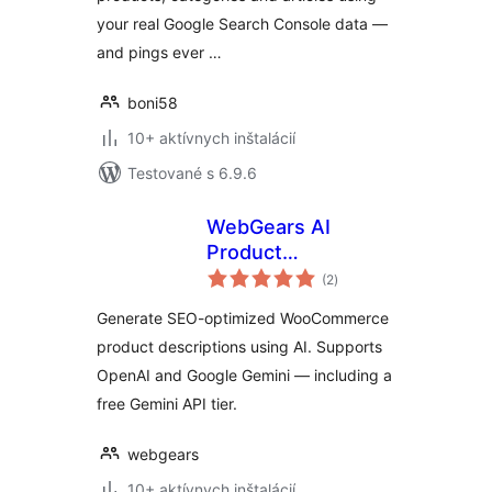
your real Google Search Console data —
and pings ever …
boni58
10+ aktívnych inštalácií
Testované s 6.9.6
WebGears AI
Product
celkové
Descriptions for
(2
)
hodnotenie
WooCommerce
Generate SEO-optimized WooCommerce
product descriptions using AI. Supports
OpenAI and Google Gemini — including a
free Gemini API tier.
webgears
10+ aktívnych inštalácií