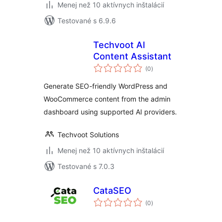
Menej než 10 aktívnych inštalácií
Testované s 6.9.6
Techvoot AI
Content Assistant
celkové
(0
)
hodnotenie
Generate SEO-friendly WordPress and
WooCommerce content from the admin
dashboard using supported AI providers.
Techvoot Solutions
Menej než 10 aktívnych inštalácií
Testované s 7.0.3
CataSEO
celkové
(0
)
hodnotenie