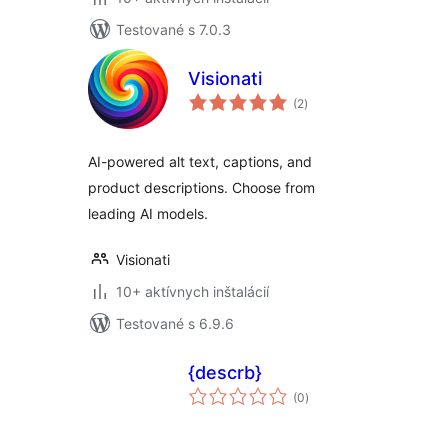
Testované s 7.0.3
Visionati
celkové
(2
)
hodnotenie
AI-powered alt text, captions, and
product descriptions. Choose from
leading AI models.
Visionati
10+ aktívnych inštalácií
Testované s 6.9.6
{descrb}
celkové
(0
)
hodnotenie