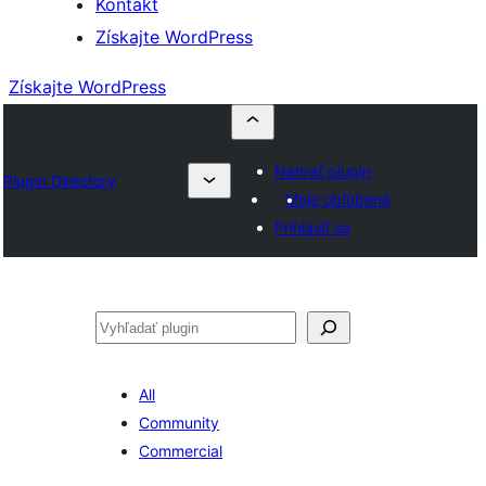
Kontakt
Získajte WordPress
Získajte WordPress
Nahrať plugin
Plugin Directory
Moje obľúbené
Prihlásiť sa
Hľadať
All
Community
Commercial