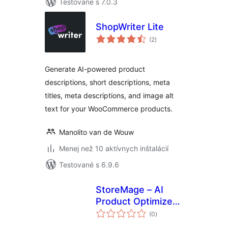
Testované s 7.0.3
ShopWriter Lite
celkové
(2
)
hodnotenie
Generate AI-powered product
descriptions, short descriptions, meta
titles, meta descriptions, and image alt
text for your WooCommerce products.
Manolito van de Wouw
Menej než 10 aktívnych inštalácií
Testované s 6.9.6
StoreMage – AI
Product Optimizer
celkové
for WooCommerce
(0
)
hodnotenie