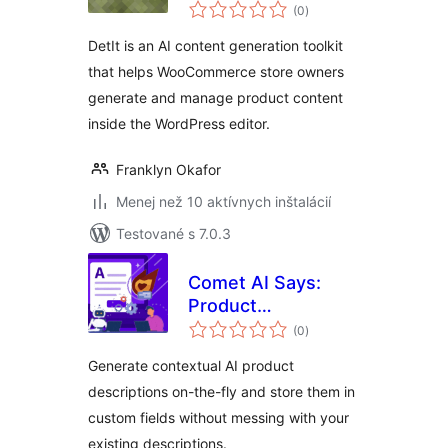
celkové
WooCommerce
(0
)
hodnotenie
DetIt is an AI content generation toolkit
that helps WooCommerce store owners
generate and manage product content
inside the WordPress editor.
Franklyn Okafor
Menej než 10 aktívnych inštalácií
Testované s 7.0.3
Comet AI Says:
Product
celkové
Descriptions
(0
)
hodnotenie
Generate contextual AI product
descriptions on-the-fly and store them in
custom fields without messing with your
existing descriptions.