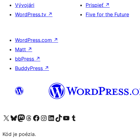
Vývojári
Prispieť
↗
WordPress.tv
↗
Five for the Future
WordPress.com
↗
Matt
↗
bbPress
↗
BuddyPress
↗
Navštívte náš účet na X (predtým Twitter)
Navštívte náš účet na platforme Bluesky
Navštívte náš účet na Mastodone
Navštívte náš účet na platforme Threads
Navštívte našu stránku na Facebooku
Navštívte náš účet Instagram
Navštívte náš účet LinkedIn
Navštívte náš účet na platforme TikTok
Navštívte náš kanál YouTube
Navštívte náš účet na platforme Tumblr
Kód je poézia.