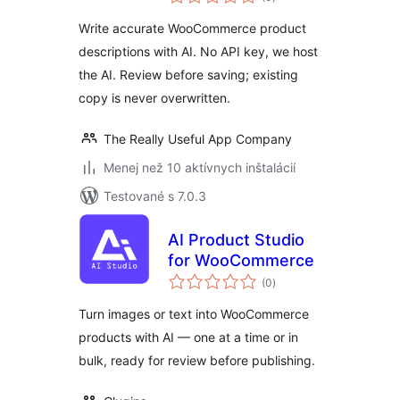
hodnotenie
WooCommerce
Write accurate WooCommerce product
descriptions with AI. No API key, we host
the AI. Review before saving; existing
copy is never overwritten.
The Really Useful App Company
Menej než 10 aktívnych inštalácií
Testované s 7.0.3
AI Product Studio
for WooCommerce
celkové
(0
)
hodnotenie
Turn images or text into WooCommerce
products with AI — one at a time or in
bulk, ready for review before publishing.