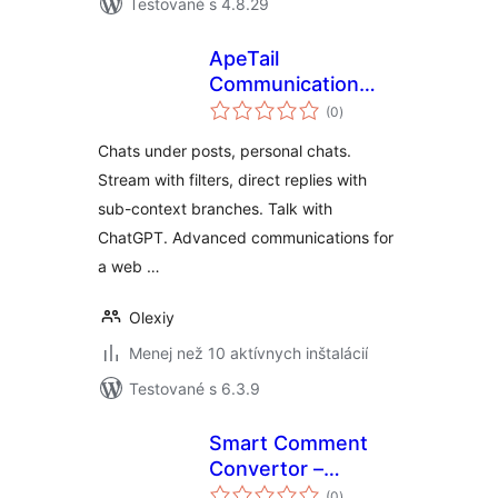
Testované s 4.8.29
ApeTail
Communication
celkové
System
(0
)
hodnotenie
Chats under posts, personal chats.
Stream with filters, direct replies with
sub-context branches. Talk with
ChatGPT. Advanced communications for
a web …
Olexiy
Menej než 10 aktívnych inštalácií
Testované s 6.3.9
Smart Comment
Convertor –
celkové
Instantly Transform
(0
)