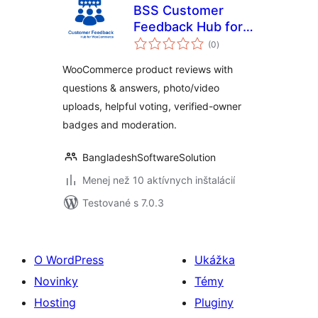
BSS Customer
Feedback Hub for
celkové
WooCommerce
(0
)
hodnotenie
WooCommerce product reviews with
questions & answers, photo/video
uploads, helpful voting, verified-owner
badges and moderation.
BangladeshSoftwareSolution
Menej než 10 aktívnych inštalácií
Testované s 7.0.3
O WordPress
Ukážka
Novinky
Témy
Hosting
Pluginy