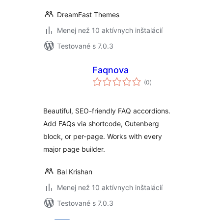
DreamFast Themes
Menej než 10 aktívnych inštalácií
Testované s 7.0.3
Faqnova
celkové
(0
)
hodnotenie
Beautiful, SEO-friendly FAQ accordions.
Add FAQs via shortcode, Gutenberg
block, or per-page. Works with every
major page builder.
Bal Krishan
Menej než 10 aktívnych inštalácií
Testované s 7.0.3