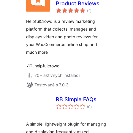
Product Reviews
celkové
(2
)
hodnotenie
HelpfulCrowd is a review marketing
platform that collects, manages and
displays video and photo reviews for
your WooCommerce online shop and
much more
helpfulcrowd
70+ aktívnych inštalácií
Testované s 7.0.3
RB Simple FAQs
celkové
(0
)
hodnotenie
A simple, lightweight plugin for managing
and displaying frequently asked