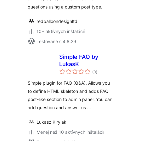
questions using a custom post type.
redballoondesignltd
10+ aktívnych inštalácií
Testované s 4.8.29
Simple FAQ by
LukasK
celkové
(0
)
hodnotenie
Simple plugin for FAQ (Q&A). Allows you
to define HTML skeleton and adds FAQ
post-like section to admin panel. You can
add question and answer us …
Łukasz Kirylak
Menej než 10 aktívnych inštalácií