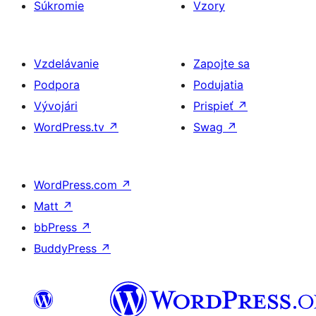
Súkromie
Vzory
Vzdelávanie
Zapojte sa
Podpora
Podujatia
Vývojári
Prispieť
↗
WordPress.tv
↗
Swag
↗
WordPress.com
↗
Matt
↗
bbPress
↗
BuddyPress
↗