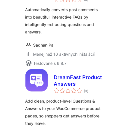
hodnotenie
Blog Comments
Automatically converts post comments
into FAQs
into beautiful, interactive FAQs by
intelligently extracting questions and
answers.
Sadhan Pal
Menej než 10 aktívnych inštalácií
Testované s 6.8.7
DreamFast Product
Answers
celkové
(0
)
hodnotenie
Add clean, product-level Questions &
Answers to your WooCommerce product
pages, so shoppers get answers before
they leave.