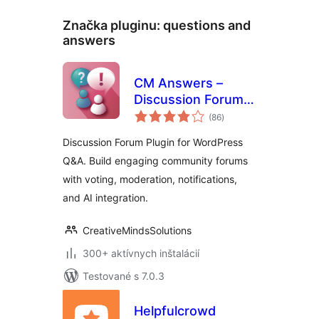
Značka pluginu:
questions and
answers
CM Answers –
Discussion Forum
celkové
Plugin for
(86
)
hodnotenie
WordPress Q&A
Discussion Forum Plugin for WordPress
Q&A. Build engaging community forums
with voting, moderation, notifications,
and AI integration.
CreativeMindsSolutions
300+ aktívnych inštalácií
Testované s 7.0.3
Helpfulcrowd