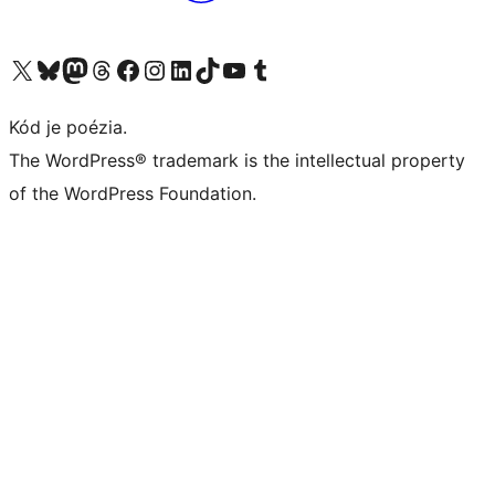
Navštívte náš účet na X (predtým Twitter)
Navštívte náš účet na platforme Bluesky
Navštívte náš účet na Mastodone
Navštívte náš účet na platforme Threads
Navštívte našu stránku na Facebooku
Navštívte náš účet Instagram
Navštívte náš účet LinkedIn
Navštívte náš účet na platforme TikTok
Navštívte náš kanál YouTube
Navštívte náš účet na platforme Tumblr
Kód je poézia.
The WordPress® trademark is the intellectual property
of the WordPress Foundation.