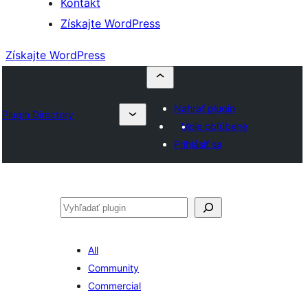
Kontakt
Získajte WordPress
Získajte WordPress
Nahrať plugin
Plugin Directory
Moje obľúbené
Prihlásiť sa
Hľadať
All
Community
Commercial