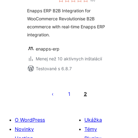
hodnotenie
Enapps ERP B2B Integration for
WooCommerce Revolutionise B2B
ecommerce with real-time Enapps ERP
integration.
enapps-erp
Menej než 10 aktívnych inštalácií
Testované s 6.8.7
Stránkovanie
príspevkov
1
2
O WordPress
Ukážka
Novinky
Témy