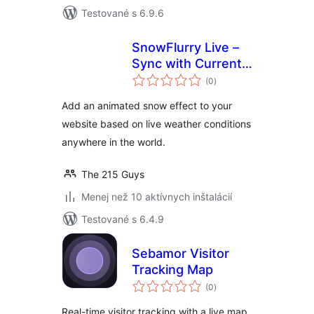
Testované s 6.9.6
SnowFlurry Live –
Sync with Current
celkové
Snowfall
(0
)
hodnotenie
Add an animated snow effect to your
website based on live weather conditions
anywhere in the world.
The 215 Guys
Menej než 10 aktívnych inštalácií
Testované s 6.4.9
Sebamor Visitor
Tracking Map
celkové
(0
)
hodnotenie
Real-time visitor tracking with a live map