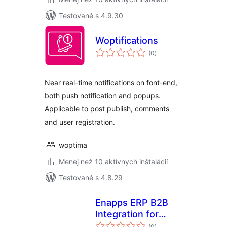
Testované s 4.9.30
Woptifications
celkové
(0
)
hodnotenie
Near real-time notifications on font-end,
both push notification and popups.
Applicable to post publish, comments
and user registration.
woptima
Menej než 10 aktívnych inštalácií
Testované s 4.8.29
Enapps ERP B2B
Integration for
celkové
WooCommerce
(0
)