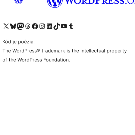
Navštívte náš účet na X (predtým Twitter)
Navštívte náš účet na platforme Bluesky
Navštívte náš účet na Mastodone
Navštívte náš účet na platforme Threads
Navštívte našu stránku na Facebooku
Navštívte náš účet Instagram
Navštívte náš účet LinkedIn
Navštívte náš účet na platforme TikTok
Navštívte náš kanál YouTube
Navštívte náš účet na platforme Tumblr
Kód je poézia.
The WordPress® trademark is the intellectual property
of the WordPress Foundation.