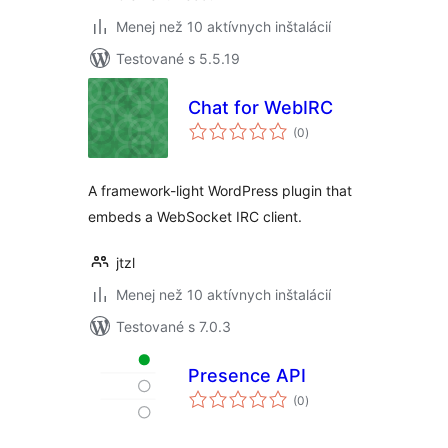
Menej než 10 aktívnych inštalácií
Testované s 5.5.19
Chat for WebIRC
celkové
(0
)
hodnotenie
A framework-light WordPress plugin that
embeds a WebSocket IRC client.
jtzl
Menej než 10 aktívnych inštalácií
Testované s 7.0.3
Presence API
celkové
(0
)
hodnotenie