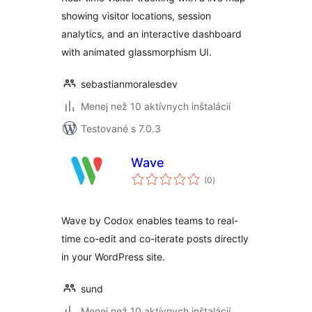
showing visitor locations, session
analytics, and an interactive dashboard
with animated glassmorphism UI.
sebastianmoralesdev
Menej než 10 aktívnych inštalácií
Testované s 7.0.3
Wave
celkové
(0
)
hodnotenie
Wave by Codox enables teams to real-
time co-edit and co-iterate posts directly
in your WordPress site.
sund
Menej než 10 aktívnych inštalácií