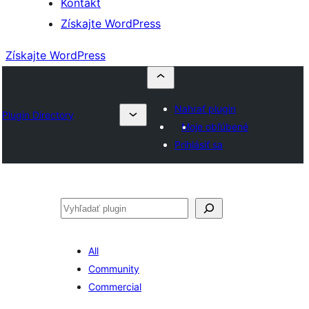
Kontakt
Získajte WordPress
Získajte WordPress
Nahrať plugin
Plugin Directory
Moje obľúbené
Prihlásiť sa
Hľadať
All
Community
Commercial