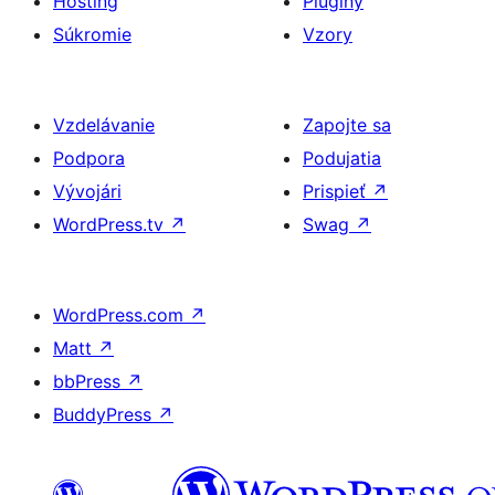
Hosting
Pluginy
Súkromie
Vzory
Vzdelávanie
Zapojte sa
Podpora
Podujatia
Vývojári
Prispieť
↗
WordPress.tv
↗
Swag
↗
WordPress.com
↗
Matt
↗
bbPress
↗
BuddyPress
↗