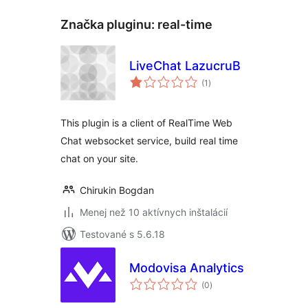
Značka pluginu:
real-time
LiveChat LazucruB
celkové
(1
)
hodnotenie
This plugin is a client of RealTime Web
Chat websocket service, build real time
chat on your site.
Chirukin Bogdan
Menej než 10 aktívnych inštalácií
Testované s 5.6.18
Modovisa Analytics
celkové
(0
)
hodnotenie