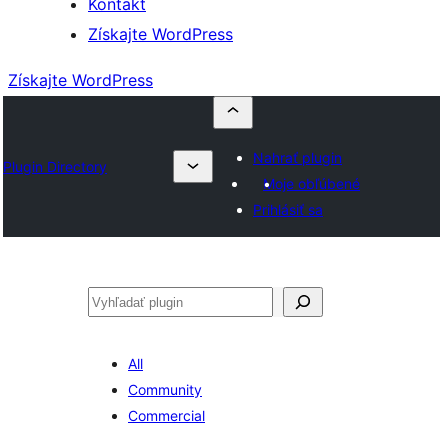
Kontakt
Získajte WordPress
Získajte WordPress
Nahrať plugin
Plugin Directory
Moje obľúbené
Prihlásiť sa
Hľadať
All
Community
Commercial