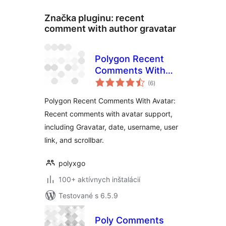
Značka pluginu:
recent
comment with author gravatar
Polygon Recent
Comments With
celkové
Avatar
(6
)
hodnotenie
Polygon Recent Comments With Avatar:
Recent comments with avatar support,
including Gravatar, date, username, user
link, and scrollbar.
polyxgo
100+ aktívnych inštalácií
Testované s 6.5.9
Poly Comments