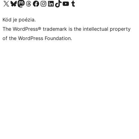
Navštívte náš účet na X (predtým Twitter)
Navštívte náš účet na platforme Bluesky
Navštívte náš účet na Mastodone
Navštívte náš účet na platforme Threads
Navštívte našu stránku na Facebooku
Navštívte náš účet Instagram
Navštívte náš účet LinkedIn
Navštívte náš účet na platforme TikTok
Navštívte náš kanál YouTube
Navštívte náš účet na platforme Tumblr
Kód je poézia.
The WordPress® trademark is the intellectual property
of the WordPress Foundation.