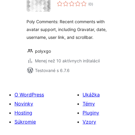
celkové
(0
)
hodnotenie
Poly Comments: Recent comments with
avatar support, including Gravatar, date,
username, user link, and scrollbar.
polyxgo
Menej než 10 aktívnych inštalácií
Testované s 6.7.6
O WordPress
Ukážka
Novinky
Témy
Hosting
Pluginy
Súkromie
Vzory