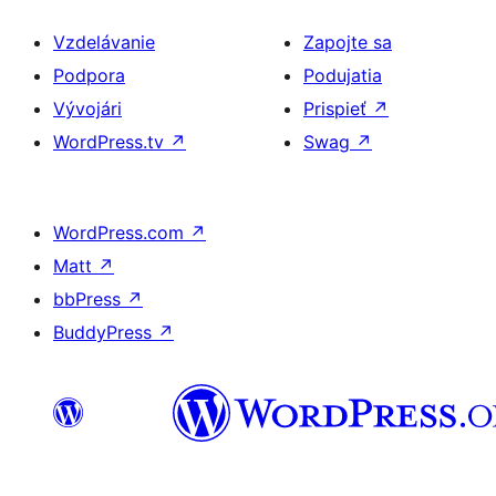
Vzdelávanie
Zapojte sa
Podpora
Podujatia
Vývojári
Prispieť
↗
WordPress.tv
↗
Swag
↗
WordPress.com
↗
Matt
↗
bbPress
↗
BuddyPress
↗