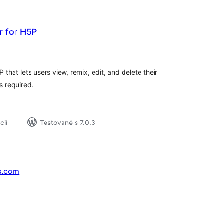
 for H5P
elkové
odnotenie
 that lets users view, remix, edit, and delete their
 required.
cií
Testované s 7.0.3
s.com
↗