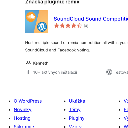
Značka pluginu:
remix
SoundCloud Sound Competiti
celkové
(4
)
hodnotenie
Host multiple sound or remix competition all within you
SoundCloud and Facebook voting.
Kenneth
10+ aktívnych inštalácií
Testova
O WordPress
Ukážka
V
Novinky
Témy
P
Hosting
Pluginy
V
Súkromie
Vzory
W