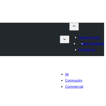
Nahrať plugin
Moje obľúbené
Prihlásiť sa
All
Community
Commercial