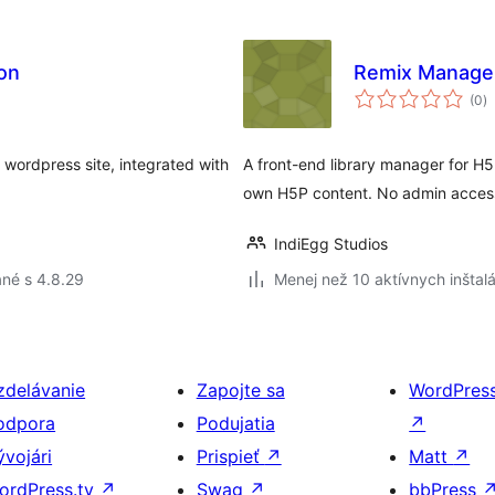
on
Remix Manager
c
(0
)
h
r wordpress site, integrated with
A front-end library manager for H5P
own H5P content. No admin access
IndiEgg Studios
né s 4.8.29
Menej než 10 aktívnych inštalá
zdelávanie
Zapojte sa
WordPres
odpora
Podujatia
↗
ývojári
Prispieť
↗
Matt
↗
ordPress.tv
↗
Swag
↗
bbPress