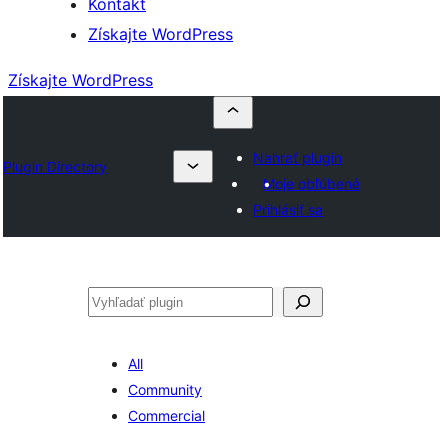
Kontakt
Získajte WordPress
Získajte WordPress
Nahrať plugin
Plugin Directory
Moje obľúbené
Prihlásiť sa
Hľadať
All
Community
Commercial