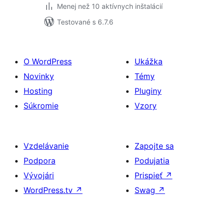
Menej než 10 aktívnych inštalácií
Testované s 6.7.6
O WordPress
Ukážka
Novinky
Témy
Hosting
Pluginy
Súkromie
Vzory
Vzdelávanie
Zapojte sa
Podpora
Podujatia
Vývojári
Prispieť
↗
WordPress.tv
↗
Swag
↗