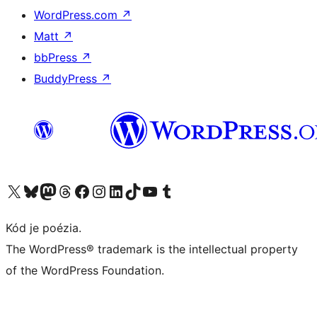
WordPress.com
↗
Matt
↗
bbPress
↗
BuddyPress
↗
Navštívte náš účet na X (predtým Twitter)
Navštívte náš účet na platforme Bluesky
Navštívte náš účet na Mastodone
Navštívte náš účet na platforme Threads
Navštívte našu stránku na Facebooku
Navštívte náš účet Instagram
Navštívte náš účet LinkedIn
Navštívte náš účet na platforme TikTok
Navštívte náš kanál YouTube
Navštívte náš účet na platforme Tumblr
Kód je poézia.
The WordPress® trademark is the intellectual property
of the WordPress Foundation.