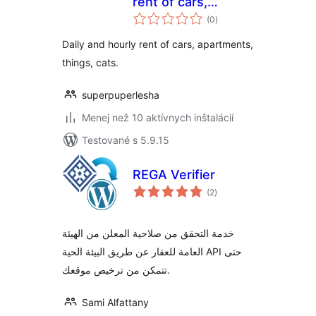
rent of cars,
celkové
apartments, things,
(0
)
hodnotenie
cats.
Daily and hourly rent of cars, apartments,
things, cats.
superpuperlesha
Menej než 10 aktívnych inštalácií
Testované s 5.9.15
REGA Verifier
celkové
(2
)
hodnotenie
خدمة التحقق من صلاحية المعلن من الهيئة
العامة للعقار عن طريق البيئة الحية API حتى
تتمكن من ترخيص موقعك.
Sami Alfattany