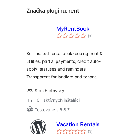
Značka pluginu:
rent
MyRentBook
celkové
(0
)
hodnotenie
Self-hosted rental bookkeeping: rent &
utilities, partial payments, credit auto-
apply, statuses and reminders.
Transparent for landlord and tenant.
Stan Furtovsky
10+ aktívnych inštalácií
Testované s 6.8.7
Vacation Rentals
celkové
(0
)
hodnotenie