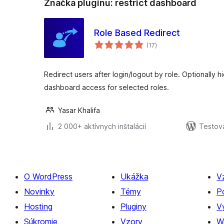
Značka pluginu:
restrict dashboard
Role Based Redirect
celkové
(17
)
hodnotenie
Redirect users after login/logout by role. Optionally 
dashboard access for selected roles.
Yasar Khalifa
2 000+ aktívnych inštalácií
Testov
O WordPress
Ukážka
V
Novinky
Témy
P
Hosting
Pluginy
Vý
Súkromie
Vzory
W