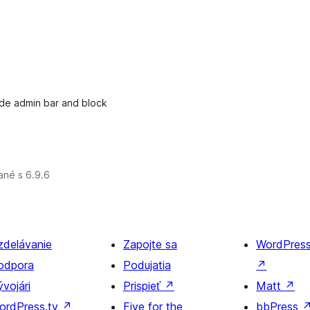
hide admin bar and block
ané s 6.9.6
zdelávanie
Zapojte sa
WordPres
odpora
Podujatia
↗
vojári
Prispieť
↗
Matt
↗
ordPress.tv
↗
Five for the
bbPress