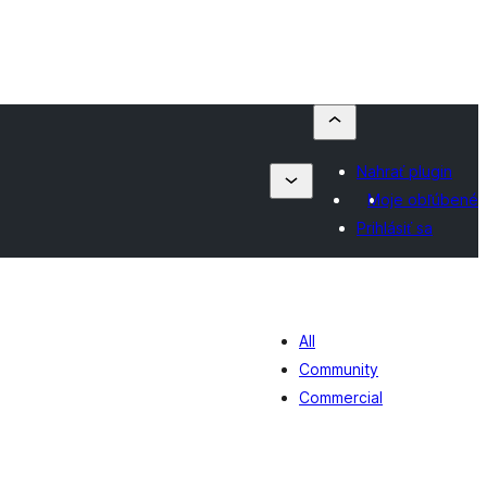
Nahrať plugin
Moje obľúbené
Prihlásiť sa
All
Community
Commercial