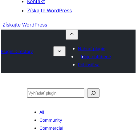
Kontakt
Získajte WordPress
Získajte WordPress
Nahrať plugin
Plugin Directory
Moje obľúbené
Prihlásiť sa
Hľadať
All
Community
Commercial