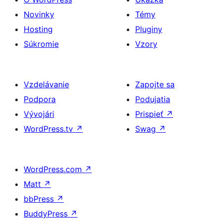
Novinky
Témy
Hosting
Pluginy
Súkromie
Vzory
Vzdelávanie
Zapojte sa
Podpora
Podujatia
Vývojári
Prispieť
↗
WordPress.tv
↗
Swag
↗
WordPress.com
↗
Matt
↗
bbPress
↗
BuddyPress
↗