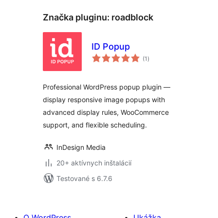
Značka pluginu:
roadblock
ID Popup
celkové
(1
)
hodnotenie
Professional WordPress popup plugin —
display responsive image popups with
advanced display rules, WooCommerce
support, and flexible scheduling.
InDesign Media
20+ aktívnych inštalácií
Testované s 6.7.6
O WordPress
Ukážka