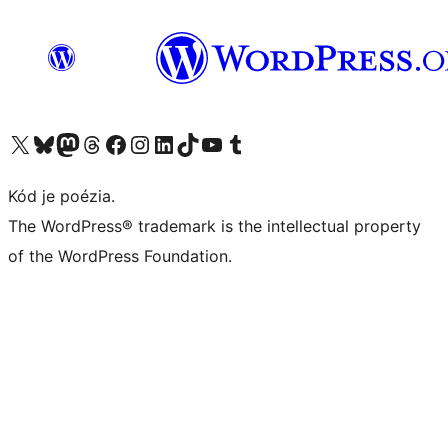
Navštívte náš účet na X (predtým Twitter)
Navštívte náš účet na platforme Bluesky
Navštívte náš účet na Mastodone
Navštívte náš účet na platforme Threads
Navštívte našu stránku na Facebooku
Navštívte náš účet Instagram
Navštívte náš účet LinkedIn
Navštívte náš účet na platforme TikTok
Navštívte náš kanál YouTube
Navštívte náš účet na platforme Tumblr
Kód je poézia.
The WordPress® trademark is the intellectual property
of the WordPress Foundation.