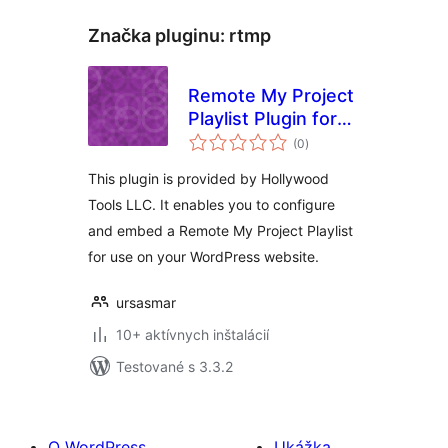
Značka pluginu:
rtmp
Remote My Project
Playlist Plugin for
celkové
WordPress
(0
)
hodnotenie
This plugin is provided by Hollywood
Tools LLC. It enables you to configure
and embed a Remote My Project Playlist
for use on your WordPress website.
ursasmar
10+ aktívnych inštalácií
Testované s 3.3.2
O WordPress
Ukážka