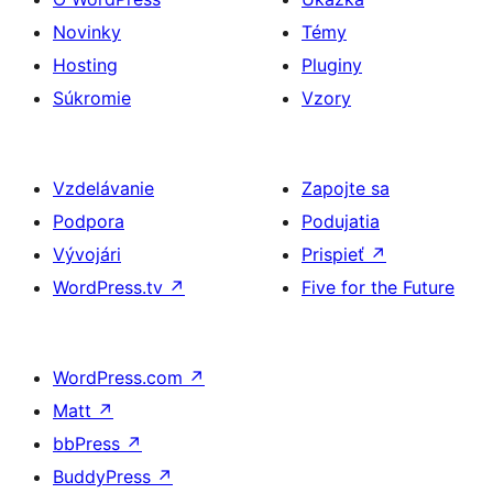
Novinky
Témy
Hosting
Pluginy
Súkromie
Vzory
Vzdelávanie
Zapojte sa
Podpora
Podujatia
Vývojári
Prispieť
↗
WordPress.tv
↗
Five for the Future
WordPress.com
↗
Matt
↗
bbPress
↗
BuddyPress
↗