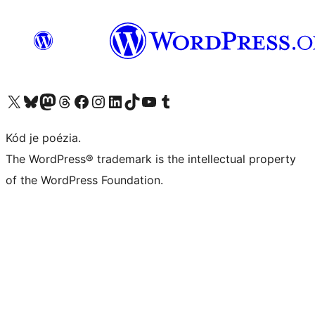
Navštívte náš účet na X (predtým Twitter)
Navštívte náš účet na platforme Bluesky
Navštívte náš účet na Mastodone
Navštívte náš účet na platforme Threads
Navštívte našu stránku na Facebooku
Navštívte náš účet Instagram
Navštívte náš účet LinkedIn
Navštívte náš účet na platforme TikTok
Navštívte náš kanál YouTube
Navštívte náš účet na platforme Tumblr
Kód je poézia.
The WordPress® trademark is the intellectual property
of the WordPress Foundation.