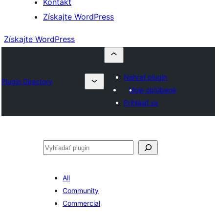
Kontakt
Získajte WordPress
Získajte WordPress
Nahrať plugin
Plugin Directory
Moje obľúbené
Prihlásiť sa
Hľadať
All
Community
Commercial