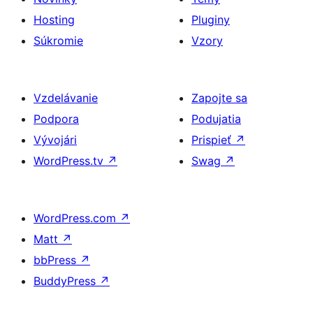
Hosting
Pluginy
Súkromie
Vzory
Vzdelávanie
Zapojte sa
Podpora
Podujatia
Vývojári
Prispieť
↗
WordPress.tv
↗
Swag
↗
WordPress.com
↗
Matt
↗
bbPress
↗
BuddyPress
↗