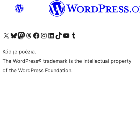
Navštívte náš účet na X (predtým Twitter)
Navštívte náš účet na platforme Bluesky
Navštívte náš účet na Mastodone
Navštívte náš účet na platforme Threads
Navštívte našu stránku na Facebooku
Navštívte náš účet Instagram
Navštívte náš účet LinkedIn
Navštívte náš účet na platforme TikTok
Navštívte náš kanál YouTube
Navštívte náš účet na platforme Tumblr
Kód je poézia.
The WordPress® trademark is the intellectual property
of the WordPress Foundation.