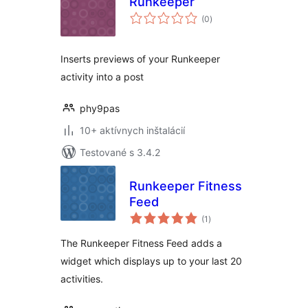
Runkeeper
celkové
(0
)
hodnotenie
Inserts previews of your Runkeeper
activity into a post
phy9pas
10+ aktívnych inštalácií
Testované s 3.4.2
Runkeeper Fitness
Feed
celkové
(1
)
hodnotenie
The Runkeeper Fitness Feed adds a
widget which displays up to your last 20
activities.