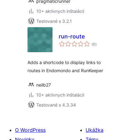
pragmaticrunner
10+ aktívnych inštalácií
Testované s 3.2.1
run-route
celkové
(0
)
hodnotenie
Adds a shortcode to display links to
routes in Endomondo and RunKeeper
neilb27
10+ aktívnych inštalácií
Testované s 4.3.34
O WordPress
Ukážka
Novinky
Témy