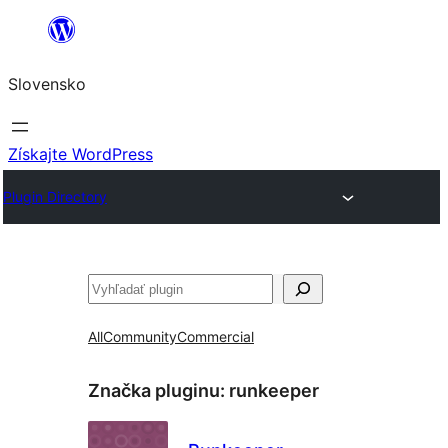
Prejsť
na
Slovensko
obsah
Získajte WordPress
Plugin Directory
Hľadať
All
Community
Commercial
Značka pluginu:
runkeeper