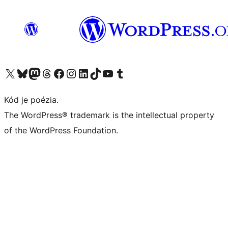
Navštívte náš účet na X (predtým Twitter)
Navštívte náš účet na platforme Bluesky
Navštívte náš účet na Mastodone
Navštívte náš účet na platforme Threads
Navštívte našu stránku na Facebooku
Navštívte náš účet Instagram
Navštívte náš účet LinkedIn
Navštívte náš účet na platforme TikTok
Navštívte náš kanál YouTube
Navštívte náš účet na platforme Tumblr
Kód je poézia.
The WordPress® trademark is the intellectual property
of the WordPress Foundation.