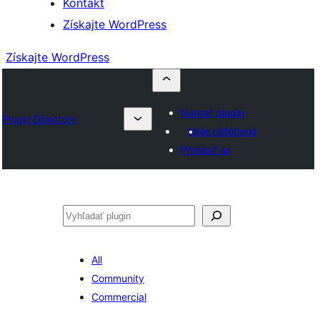
Kontakt
Získajte WordPress
Získajte WordPress
Nahrať plugin
Plugin Directory
Moje obľúbené
Prihlásiť sa
Hľadať
All
Community
Commercial