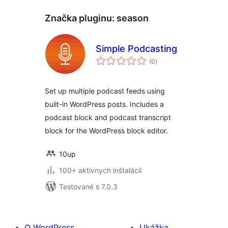
Značka pluginu:
season
Simple Podcasting
celkové
(0
)
hodnotenie
Set up multiple podcast feeds using
built-in WordPress posts. Includes a
podcast block and podcast transcript
block for the WordPress block editor.
10up
100+ aktívnych inštalácií
Testované s 7.0.3
O WordPress
Ukážka