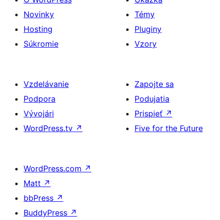
Novinky
Témy
Hosting
Pluginy
Súkromie
Vzory
Vzdelávanie
Zapojte sa
Podpora
Podujatia
Vývojári
Prispieť
↗
WordPress.tv
↗
Five for the Future
WordPress.com
↗
Matt
↗
bbPress
↗
BuddyPress
↗