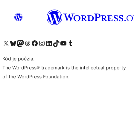
Navštívte náš účet na X (predtým Twitter)
Navštívte náš účet na platforme Bluesky
Navštívte náš účet na Mastodone
Navštívte náš účet na platforme Threads
Navštívte našu stránku na Facebooku
Navštívte náš účet Instagram
Navštívte náš účet LinkedIn
Navštívte náš účet na platforme TikTok
Navštívte náš kanál YouTube
Navštívte náš účet na platforme Tumblr
Kód je poézia.
The WordPress® trademark is the intellectual property
of the WordPress Foundation.