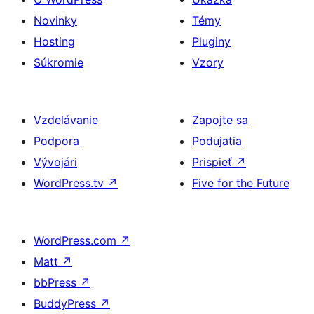
Novinky
Témy
Hosting
Pluginy
Súkromie
Vzory
Vzdelávanie
Zapojte sa
Podpora
Podujatia
Vývojári
Prispieť
↗
WordPress.tv
↗
Five for the Future
WordPress.com
↗
Matt
↗
bbPress
↗
BuddyPress
↗