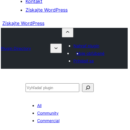
Kontakt
Získajte WordPress
Získajte WordPress
Nahrať plugin
Plugin Directory
Moje obľúbené
Prihlásiť sa
Hľadať
All
Community
Commercial