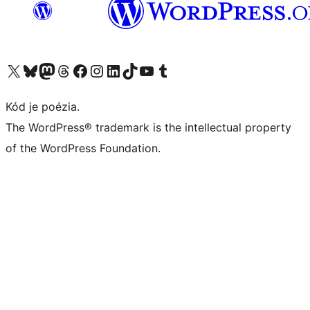
Navštívte náš účet na X (predtým Twitter)
Navštívte náš účet na platforme Bluesky
Navštívte náš účet na Mastodone
Navštívte náš účet na platforme Threads
Navštívte našu stránku na Facebooku
Navštívte náš účet Instagram
Navštívte náš účet LinkedIn
Navštívte náš účet na platforme TikTok
Navštívte náš kanál YouTube
Navštívte náš účet na platforme Tumblr
Kód je poézia.
The WordPress® trademark is the intellectual property
of the WordPress Foundation.