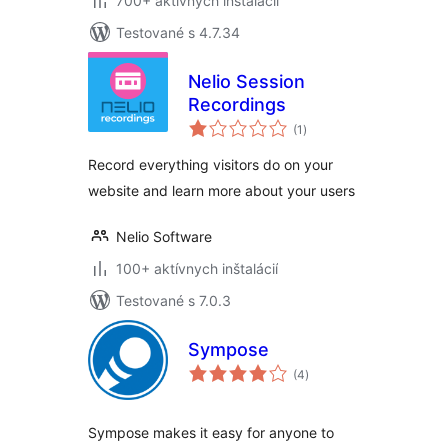
700+ aktívnych inštalácií
Testované s 4.7.34
Nelio Session
Recordings
celkové
(1
)
hodnotenie
Record everything visitors do on your
website and learn more about your users
Nelio Software
100+ aktívnych inštalácií
Testované s 7.0.3
Sympose
celkové
(4
)
hodnotenie
Sympose makes it easy for anyone to