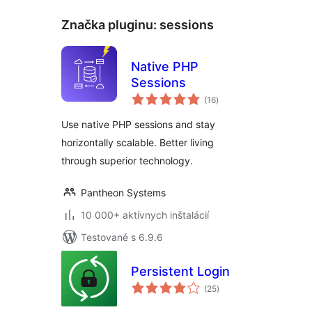
Značka pluginu:
sessions
Native PHP
Sessions
celkové
(16
)
hodnotenie
Use native PHP sessions and stay
horizontally scalable. Better living
through superior technology.
Pantheon Systems
10 000+ aktívnych inštalácií
Testované s 6.9.6
Persistent Login
celkové
(25
)
hodnotenie