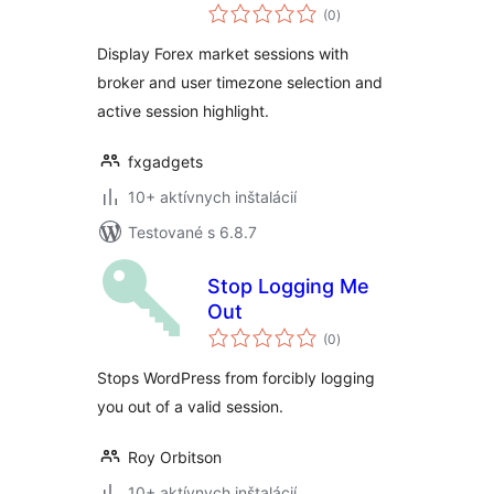
celkové
(0
)
hodnotenie
Display Forex market sessions with
broker and user timezone selection and
active session highlight.
fxgadgets
10+ aktívnych inštalácií
Testované s 6.8.7
Stop Logging Me
Out
celkové
(0
)
hodnotenie
Stops WordPress from forcibly logging
you out of a valid session.
Roy Orbitson
10+ aktívnych inštalácií