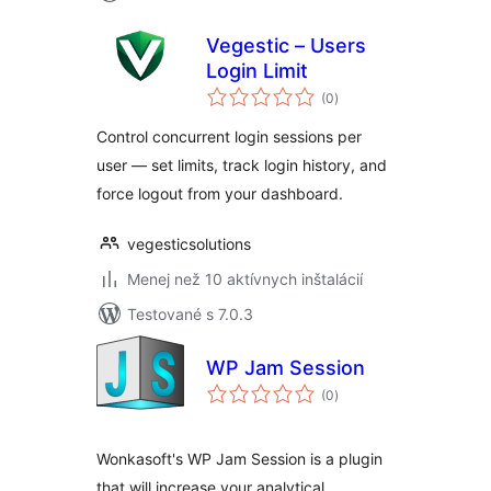
Vegestic – Users
Login Limit
celkové
(0
)
hodnotenie
Control concurrent login sessions per
user — set limits, track login history, and
force logout from your dashboard.
vegesticsolutions
Menej než 10 aktívnych inštalácií
Testované s 7.0.3
WP Jam Session
celkové
(0
)
hodnotenie
Wonkasoft's WP Jam Session is a plugin
that will increase your analytical