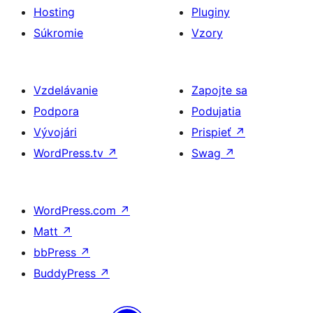
Hosting
Pluginy
Súkromie
Vzory
Vzdelávanie
Zapojte sa
Podpora
Podujatia
Vývojári
Prispieť
↗
WordPress.tv
↗
Swag
↗
WordPress.com
↗
Matt
↗
bbPress
↗
BuddyPress
↗