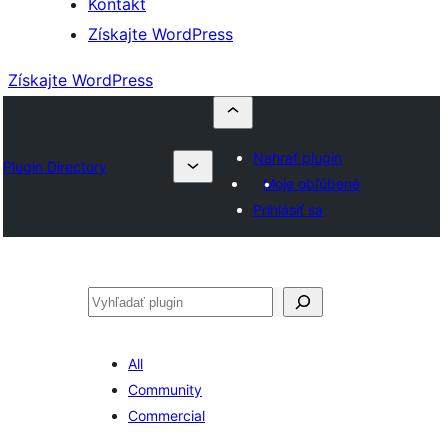
Kontakt
Získajte WordPress
Získajte WordPress
Nahrať plugin
Plugin Directory
Moje obľúbené
Prihlásiť sa
Hľadať
All
Community
Commercial