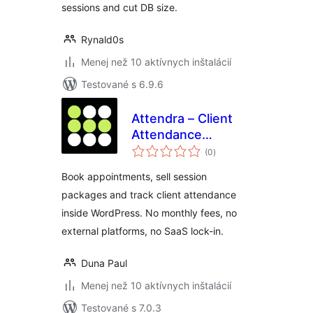
sessions and cut DB size.
Rynald0s
Menej než 10 aktívnych inštalácií
Testované s 6.9.6
Attendra – Client
Attendance
celkové
Manager
(0
)
hodnotenie
Book appointments, sell session
packages and track client attendance
inside WordPress. No monthly fees, no
external platforms, no SaaS lock-in.
Duna Paul
Menej než 10 aktívnych inštalácií
Testované s 7.0.3