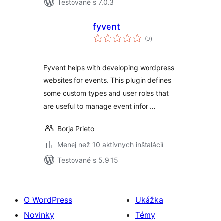
Testované s 7.0.3
fyvent
celkové
(0
)
hodnotenie
Fyvent helps with developing wordpress
websites for events. This plugin defines
some custom types and user roles that
are useful to manage event infor …
Borja Prieto
Menej než 10 aktívnych inštalácií
Testované s 5.9.15
O WordPress
Ukážka
Novinky
Témy