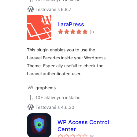
Testované s 6.8.7
LaraPress
celkové
(1
)
hodnotenie
This plugin enables you to use the
Laravel Facades inside your Wordpress
Theme. Especially usefull to check the
Laravel authenticated user.
graphems
10+ aktívnych inštalácií
Testované s 4.6.30
WP Access Control
Center
celkové
(0
)