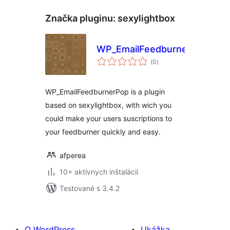
Značka pluginu:
sexylightbox
WP_EmailFeedburnerPop
celkové
(0
)
hodnotenie
WP_EmailFeedburnerPop is a plugin
based on sexylightbox, with wich you
could make your users suscriptions to
your feedburner quickly and easy.
afperea
10+ aktívnych inštalácií
Testované s 3.4.2
O WordPress
Ukážka