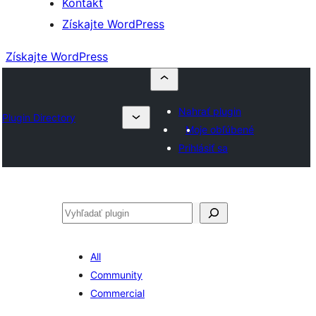
Kontakt
Získajte WordPress
Získajte WordPress
Nahrať plugin
Plugin Directory
Moje obľúbené
Prihlásiť sa
Hľadať
All
Community
Commercial