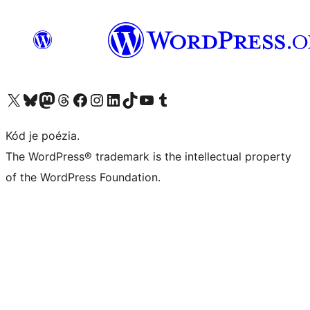
Navštívte náš účet na X (predtým Twitter)
Navštívte náš účet na platforme Bluesky
Navštívte náš účet na Mastodone
Navštívte náš účet na platforme Threads
Navštívte našu stránku na Facebooku
Navštívte náš účet Instagram
Navštívte náš účet LinkedIn
Navštívte náš účet na platforme TikTok
Navštívte náš kanál YouTube
Navštívte náš účet na platforme Tumblr
Kód je poézia.
The WordPress® trademark is the intellectual property
of the WordPress Foundation.