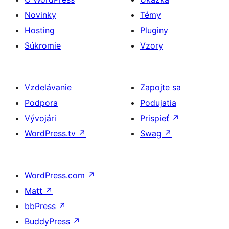
Novinky
Témy
Hosting
Pluginy
Súkromie
Vzory
Vzdelávanie
Zapojte sa
Podpora
Podujatia
Vývojári
Prispieť
↗
WordPress.tv
↗
Swag
↗
WordPress.com
↗
Matt
↗
bbPress
↗
BuddyPress
↗