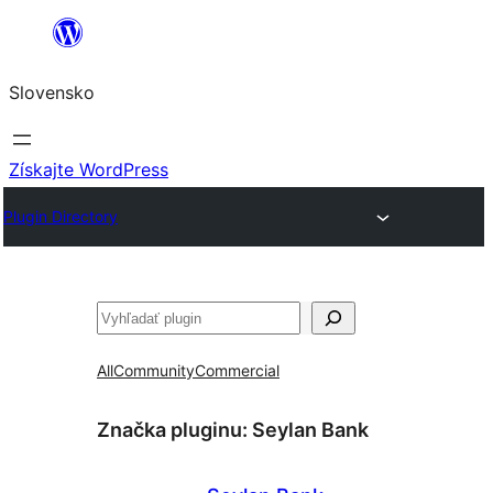
Prejsť
na
Slovensko
obsah
Získajte WordPress
Plugin Directory
Hľadať
All
Community
Commercial
Značka pluginu:
Seylan Bank