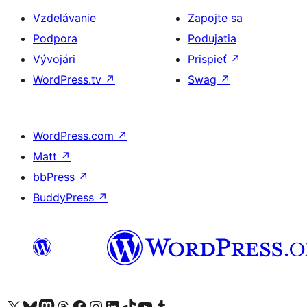
Vzdelávanie
Zapojte sa
Podpora
Podujatia
Vývojári
Prispieť
↗
WordPress.tv
↗
Swag
↗
WordPress.com
↗
Matt
↗
bbPress
↗
BuddyPress
↗
Navštívte náš účet na X (predtým Twitter)
Navštívte náš účet na platforme Bluesky
Navštívte náš účet na Mastodone
Navštívte náš účet na platforme Threads
Navštívte našu stránku na Facebooku
Navštívte náš účet Instagram
Navštívte náš účet LinkedIn
Navštívte náš účet na platforme TikTok
Navštívte náš kanál YouTube
Navštívte náš účet na platforme Tumblr