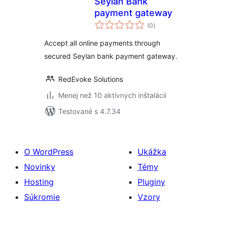
Seylan Bank
payment gateway
celkové
(0
)
hodnotenie
Accept all online payments through
secured Seylan bank payment gateway.
RedEvoke Solutions
Menej než 10 aktívnych inštalácií
Testované s 4.7.34
O WordPress
Ukážka
Novinky
Témy
Hosting
Pluginy
Súkromie
Vzory