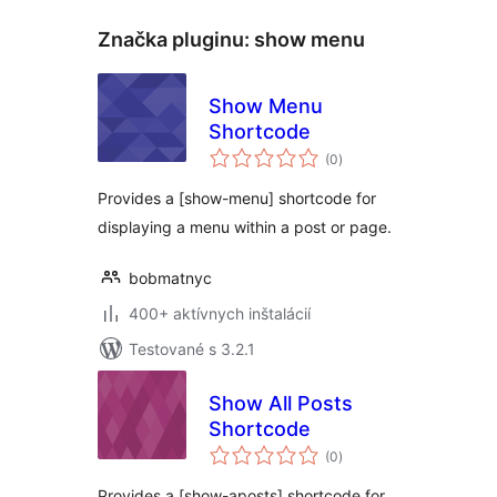
Značka pluginu:
show menu
Show Menu
Shortcode
celkové
(0
)
hodnotenie
Provides a [show-menu] shortcode for
displaying a menu within a post or page.
bobmatnyc
400+ aktívnych inštalácií
Testované s 3.2.1
Show All Posts
Shortcode
celkové
(0
)
hodnotenie
Provides a [show-aposts] shortcode for