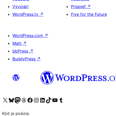
Vývojári
Prispieť
↗
WordPress.tv
↗
Five for the Future
WordPress.com
↗
Matt
↗
bbPress
↗
BuddyPress
↗
Navštívte náš účet na X (predtým Twitter)
Navštívte náš účet na platforme Bluesky
Navštívte náš účet na Mastodone
Navštívte náš účet na platforme Threads
Navštívte našu stránku na Facebooku
Navštívte náš účet Instagram
Navštívte náš účet LinkedIn
Navštívte náš účet na platforme TikTok
Navštívte náš kanál YouTube
Navštívte náš účet na platforme Tumblr
Kód je poézia.