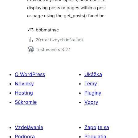
displaying posts or pages within a post
or page using the get_posts() function.
bobmatnyc
20+ aktívnych inštalácií
Testované s 3.2.1
O WordPress
Ukážka
Novinky
Témy
Hosting
Pluginy
Súkromie
Vzory
Vzdelávanie
Zapojte sa
Podpora
Podujatia