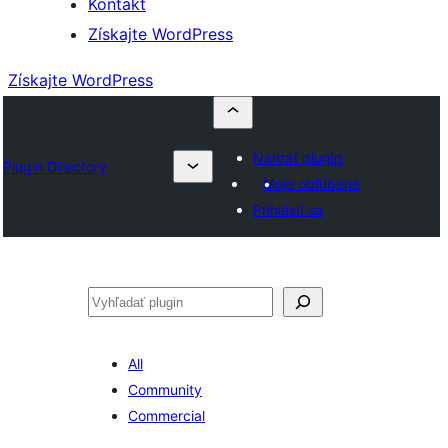
Kontakt
Získajte WordPress
Získajte WordPress
Nahrať plugin
Plugin Directory
Moje obľúbené
Prihlásiť sa
Hľadať
All
Community
Commercial