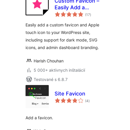
Custom Favicon –
Easily Add a
celkové
Favicon in
(17
)
hodnotenie
WordPress
Easily add a custom favicon and Apple
touch icon to your WordPress site,
including support for dark mode, SVG
icons, and admin dashboard branding.
Harish Chouhan
5 000+ aktívnych inštalácií
Testované s 6.8.7
Site Favicon
celkové
(4
)
hodnotenie
Add a favicon.