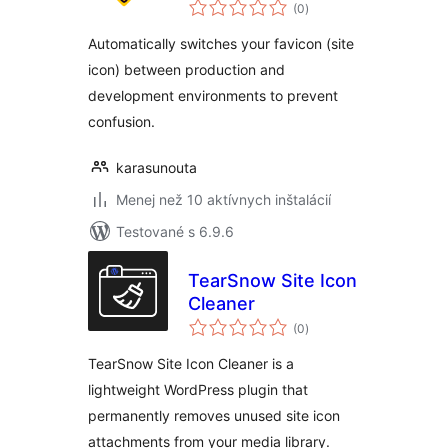
celkové
(0
)
hodnotenie
Automatically switches your favicon (site
icon) between production and
development environments to prevent
confusion.
karasunouta
Menej než 10 aktívnych inštalácií
Testované s 6.9.6
TearSnow Site Icon
Cleaner
celkové
(0
)
hodnotenie
TearSnow Site Icon Cleaner is a
lightweight WordPress plugin that
permanently removes unused site icon
attachments from your media library.