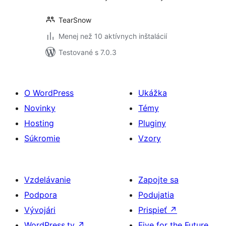
TearSnow
Menej než 10 aktívnych inštalácií
Testované s 7.0.3
O WordPress
Ukážka
Novinky
Témy
Hosting
Pluginy
Súkromie
Vzory
Vzdelávanie
Zapojte sa
Podpora
Podujatia
Vývojári
Prispieť
↗
WordPress.tv
↗
Five for the Future