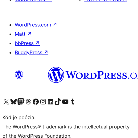
WordPress.com
↗
Matt
↗
bbPress
↗
BuddyPress
↗
Navštívte náš účet na X (predtým Twitter)
Navštívte náš účet na platforme Bluesky
Navštívte náš účet na Mastodone
Navštívte náš účet na platforme Threads
Navštívte našu stránku na Facebooku
Navštívte náš účet Instagram
Navštívte náš účet LinkedIn
Navštívte náš účet na platforme TikTok
Navštívte náš kanál YouTube
Navštívte náš účet na platforme Tumblr
Kód je poézia.
The WordPress® trademark is the intellectual property
of the WordPress Foundation.