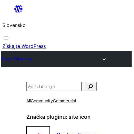
Prejsť
na
Slovensko
obsah
Získajte WordPress
Plugin Directory
Hľadať
All
Community
Commercial
Značka pluginu:
site icon