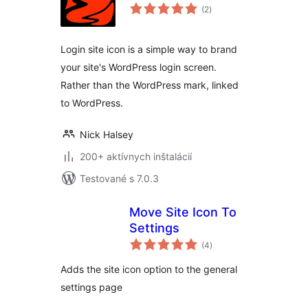
celkové
(2
)
hodnotenie
Login site icon is a simple way to brand
your site's WordPress login screen.
Rather than the WordPress mark, linked
to WordPress.
Nick Halsey
200+ aktívnych inštalácií
Testované s 7.0.3
Move Site Icon To
Settings
celkové
(4
)
hodnotenie
Adds the site icon option to the general
settings page