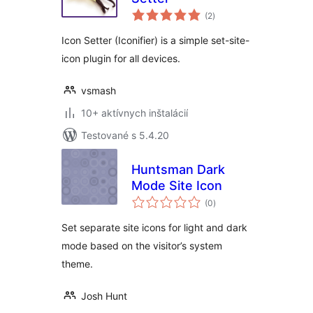
celkové
(2
)
hodnotenie
Icon Setter (Iconifier) is a simple set-site-
icon plugin for all devices.
vsmash
10+ aktívnych inštalácií
Testované s 5.4.20
Huntsman Dark
Mode Site Icon
celkové
(0
)
hodnotenie
Set separate site icons for light and dark
mode based on the visitor’s system
theme.
Josh Hunt