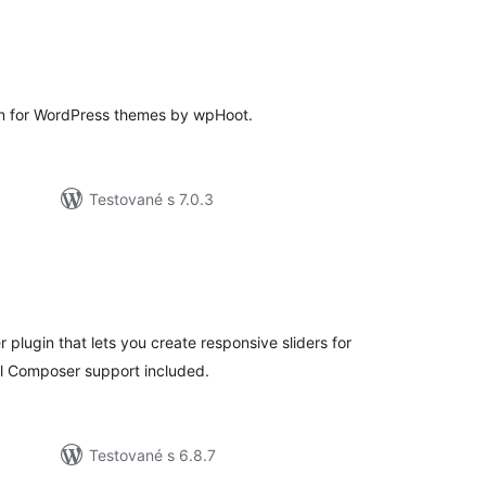
celkové
hodnotenie
in for WordPress themes by wpHoot.
Testované s 7.0.3
elkové
odnotenie
r plugin that lets you create responsive sliders for
l Composer support included.
Testované s 6.8.7