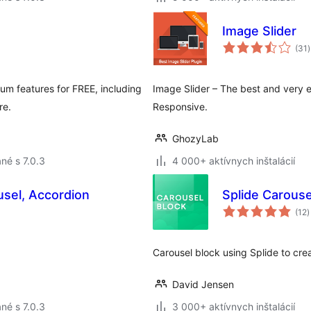
Image Slider
(31
)
mium features for FREE, including
Image Slider – The best and very e
re.
Responsive.
GhozyLab
né s 7.0.3
4 000+ aktívnych inštalácií
usel, Accordion
Splide Carouse
c
(12
)
h
Carousel block using Splide to crea
David Jensen
né s 7.0.3
3 000+ aktívnych inštalácií