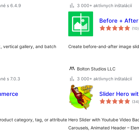
né s 6.4.9
3 000+ aktívnych inštalácií
Before + After
(10
)
, vertical gallery, and batch
Create before-and-after image slider
Bolton Studios LLC
né s 7.0.3
3 000+ aktívnych inštalácií
mmerce
Slider Hero wi
(34
oduct category, tag, or attribute
Hero Slider with Youtube Video Ba
Carousels, Animated Header – Ele