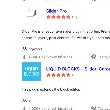
Slider Pro
celkové
(12
)
hodnotenie
Slider Pro is a responsive slider plugin that offers Pre
animated layers, post content, full width layout and mo
bqworks
4 000+ aktívnych inštalácií
Testova
LIQUID BLOCKS – Slider, Caro
celkové
(1
)
hodnotenie
This plugin extends the block editor.
lqd
4 000+ aktívnych inštalácií
Testova