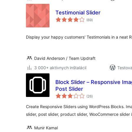
Testimonial Slider
celkové
(69
)
hodnotenie
Display your happy customers' Testimonials in a neat R
David Anderson / Team Updraft
3 000+ aktívnych inštalácií
Testova
Block Slider – Responsive Imag
Post Slider
celkové
(26
)
hodnotenie
Create Responsive Sliders using WordPress Blocks. Imag
slider, post slider, product slider, WooCommerce slider
Munir Kamal