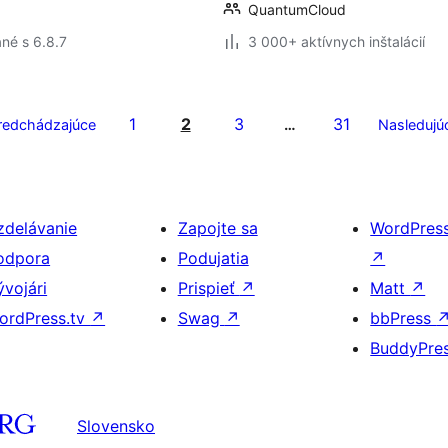
QuantumCloud
né s 6.8.7
3 000+ aktívnych inštalácií
1
2
3
31
redchádzajúce
…
Nasledujú
zdelávanie
Zapojte sa
WordPres
odpora
Podujatia
↗
ývojári
Prispieť
↗
Matt
↗
ordPress.tv
↗
Swag
↗
bbPress
BuddyPre
Slovensko