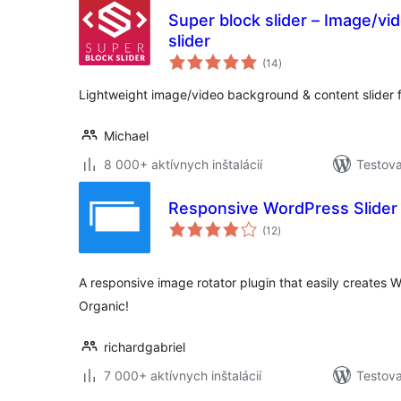
Super block slider – Image/v
slider
celkové
(14
)
hodnotenie
Lightweight image/video background & content slider fo
Michael
8 000+ aktívnych inštalácií
Testova
Responsive WordPress Slider 
celkové
(12
)
hodnotenie
A responsive image rotator plugin that easily create
Organic!
richardgabriel
7 000+ aktívnych inštalácií
Testova