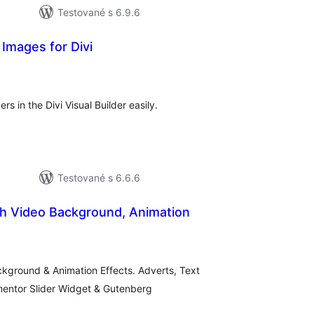
Testované s 6.9.6
 Images for Divi
celkové
hodnotenie
s in the Divi Visual Builder easily.
Testované s 6.6.6
th Video Background, Animation
celkové
)
hodnotenie
ckground & Animation Effects. Adverts, Text
mentor Slider Widget & Gutenberg