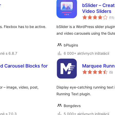
r
bSlider – Crea
Video Sliders
c
(11
)
h
s. Flexbox has to be active.
bSlider is a WordPress slider plugi
and video carousels using the Gut
bPlugins
né s 6.8.7
6 000+ aktívnych inštalácií
and Carousel Blocks for
Marquee Runn
ce
(5
)
ho
or – image, video, post,
Display eye-catching running text i
Running Text plugin.
Bongdevs
né s 7.0.3
5 000+ aktívnych inštalácií