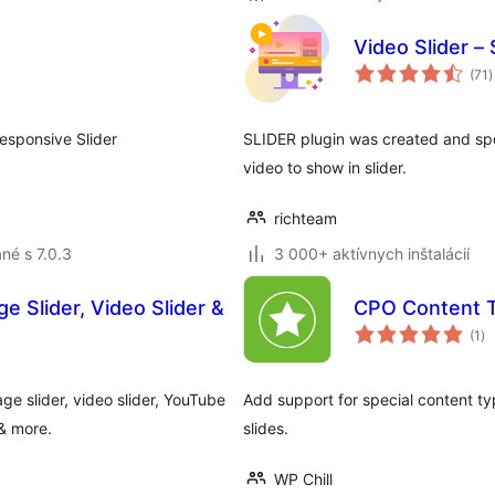
Video Slider – 
c
(71
)
h
esponsive Slider
SLIDER plugin was created and sp
video to show in slider.
richteam
né s 7.0.3
3 000+ aktívnych inštalácií
e Slider, Video Slider &
CPO Content 
ce
(1
)
ho
e slider, video slider, YouTube
Add support for special content typ
 & more.
slides.
WP Chill