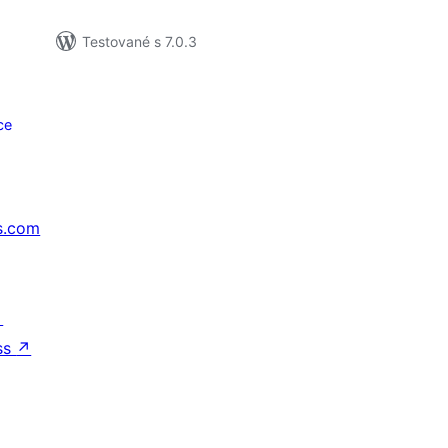
Testované s 7.0.3
ce
s.com
↗
ss
↗