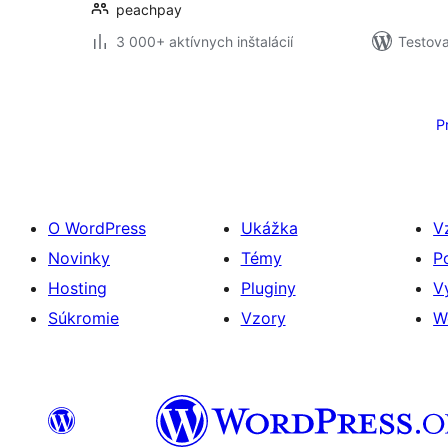
peachpay
3 000+ aktívnych inštalácií
Testova
Stránkovanie
príspevkov
P
O WordPress
Ukážka
V
Novinky
Témy
P
Hosting
Pluginy
V
Súkromie
Vzory
W