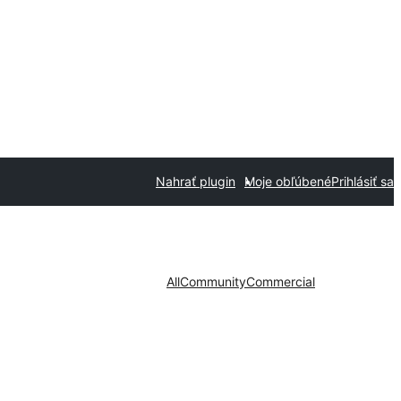
Nahrať plugin
Moje obľúbené
Prihlásiť sa
All
Community
Commercial