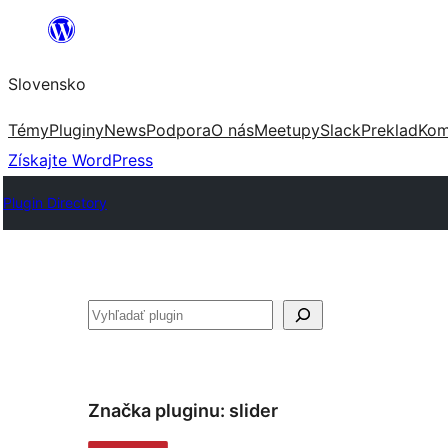
Prejsť
na
Slovensko
obsah
Témy
Pluginy
News
Podpora
O nás
Meetupy
Slack
Preklad
Kom
Získajte WordPress
Plugin Directory
Hľadať
Značka pluginu:
slider