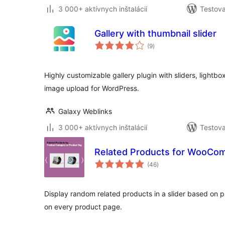
3 000+ aktívnych inštalácií
Testova
Gallery with thumbnail slider
celkové
(9
)
hodnotenie
Highly customizable gallery plugin with sliders, lightbox
image upload for WordPress.
Galaxy Weblinks
3 000+ aktívnych inštalácií
Testova
Related Products for WooCo
celkové
(46
)
hodnotenie
Display random related products in a slider based on pr
on every product page.