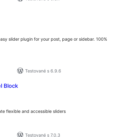
celkové
hodnotenie
asy slider plugin for your post, page or sidebar. 100%
Testované s 6.9.6
l Block
elkové
odnotenie
te flexible and accessible sliders
Testované s 7.0.3