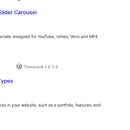
Slider Carousel
elkové
odnotenie
ecially designed for YouTube, Vimeo, Vevo and MP4
Testované s 6.3.9
Types
lkové
dnotenie
es in your website, such as a portfolio, features, and