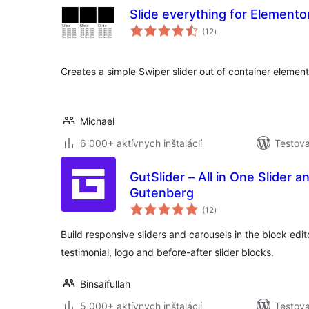
Slide everything for Elemento
celkové
(12
)
hodnotenie
Creates a simple Swiper slider out of container element
Michael
6 000+ aktívnych inštalácií
Testova
GutSlider – All in One Slider 
Gutenberg
celkové
(12
)
hodnotenie
Build responsive sliders and carousels in the block edit
testimonial, logo and before-after slider blocks.
Binsaifullah
5 000+ aktívnych inštalácií
Testova