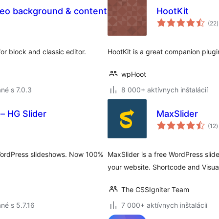
ideo background & content
HootKit
(22
)
r block and classic editor.
HootKit is a great companion plug
wpHoot
né s 7.0.3
8 000+ aktívnych inštalácií
– HG Slider
MaxSlider
c
(12
)
h
s WordPress slideshows. Now 100%
MaxSlider is a free WordPress slide
your website. Shortcode and Visua
The CSSIgniter Team
né s 5.7.16
7 000+ aktívnych inštalácií